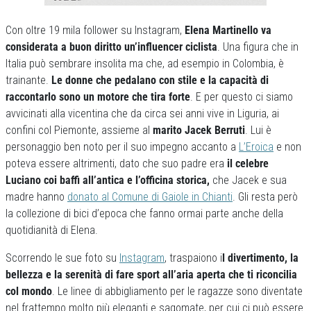
Con oltre 19 mila follower su Instagram,
Elena Martinello va
considerata a buon diritto un’influencer ciclista
. Una figura che in
Italia può sembrare insolita ma che, ad esempio in Colombia, è
trainante.
Le donne che pedalano con stile e la capacità di
raccontarlo sono un motore che tira forte
. E per questo ci siamo
avvicinati alla vicentina che da circa sei anni vive in Liguria, ai
confini col Piemonte, assieme al
marito Jacek Berruti
. Lui è
personaggio ben noto per il suo impegno accanto a
L’Eroica
e non
poteva essere altrimenti, dato che suo padre era
il celebre
Luciano coi baffi all’antica e
l’officina storica,
che Jacek e sua
madre hanno
donato al Comune di Gaiole in Chianti
. Gli resta però
la collezione di bici d’epoca che fanno ormai parte anche della
quotidianità di Elena.
Scorrendo le sue foto su
Instagram
, traspaiono i
l divertimento, la
bellezza e la serenità di fare sport all’aria aperta che ti riconcilia
col mondo
. Le linee di abbigliamento per le ragazze sono diventate
nel frattempo molto più eleganti e sagomate, per cui ci può essere