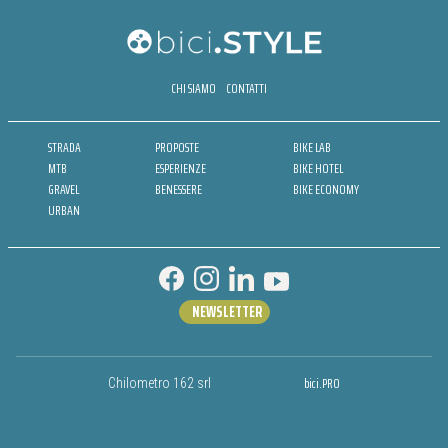
CHI SIAMO
CONTATTI
STRADA
PROPOSTE
BIKE LAB
MTB
ESPERIENZE
BIKE HOTEL
GRAVEL
BENESSERE
BIKE ECONOMY
URBAN
NEWSLETTER
bici.PRO
Chilometro 162 srl