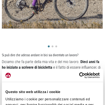
Si può dire che adesso andare in bici sia diventato un lavoro?
Diciamo che fa parte della mia vita e del mio lavoro.
Dieci anni fa
ho iniziato a scrivere di bicicletta
e il fatto di essere influencer, di
poter raccontare la bicicletta a tante donne che vogliono
avvicinarsi a questo mondo, è dovuto al fatto che
quando si
iniziava a parlare di ciclismo femminile, io c’ero già
. Avendo
iniziato da prima, sono diventata un buon riferimento per le donne
Questo sito web utilizza i cookie
che vogliono avvicinarsi a questo mondo. Quando ho cominciato a
Utilizziamo i cookie per personalizzare contenuti ed
scriverne,
non c’era ancora l’abbigliamento adatto alle donne, non
annunci, per fornire funzionalità dei social media e per