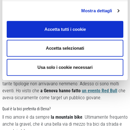
vita quotidiana, quindi
secondo me pedalare rinforza il carattere
.
Mostra dettagli
Un altro vicentino, ex professionista che si chiama Pozzato, dice che si dovrebbe
smettere di raccontare il ciclismo come sport massacrante, altrimenti le giovani
generazioni scappano…
Accetta tutti i cookie
Sono d’accordo.
La bici ha tante sfumature
, c’è il ciclismo più duro
che può essere quello su strada, poi c’è la mountain bike che si
Accetta selezionati
divide in tante discipline. Cross country, enduro, il downhill che si
avvicina più ai giovani. C’è la BMX e ci sono
tante tipologie di
ciclismo che possono far avvicinare i giovani
. Non è solo fare
Usa solo i cookie necessari
chilometri, salite, dislivelli, gare.
Ci sono tante possibilità che in
Italia stiamo conoscendo solo negli ultimi anni
, perché prima qui
tante tipologie non arrivavano nemmeno. Adesso ci sono molti
eventi. Ho visto che
a Genova hanno fatto
un evento Red Bull
che
aveva sicuramente come target un pubblico giovane.
Qual è la bici preferita di Elena?
Il mio amore è da sempre
la mountain bike
. Ultimamente frequento
anche la gravel, che è una bella via di mezzo tra bici da strada e