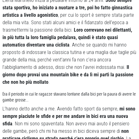
Elena Martinello inizia a pedalare intorno ai 24 anni.
Sono sempre
stata sportiva, ho iniziato a nuotare a tre, poi ho fatto ginnastica
artistica a livello agonistico
, per cui lo sport è sempre stata parte
della mia vita. Sono stati alcuni amici e il fidanzato dell’epoca a
trasmettermi la passione della bici.
Loro correvano nei dilettanti,
in più tutta la loro famiglia pedalava, quindi è stato quasi
automatico diventare una ciclista
. Anche se quando mi hanno
proposto di indossare la classica tutina e una maglia due taglie più
grande della mia, perché vent’anni fa non c’era ancora
l’abbigliamento di adesso, dissi che non l’avrei indossata mai.
Il
giorno dopo provai una mountain bike e da lì mi partì la passione
che non ho più mollato
.
Era il periodo in cui le ragazze stavano lontane dalla bici per la paura di avere le
gambe grosse…
L’hanno detto anche a me. Avendo fatto sport da sempre,
mi sono
sempre piaciute le sfide e per me andare in bici era una nuova
sfida
. Non mi sono spaventata. Non avevo mai avuto il pensiero
delle gambe, però chi mi ha messo in bici diceva sempre di
non
praticare ciclismo su strada perché c’era proprio quel rischio
. La