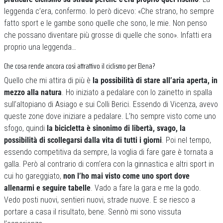
leggenda c’era, confermo. Io però dicevo: «Che strano, ho sempre
fatto sport e le gambe sono quelle che sono, le mie. Non penso
che possano diventare più grosse di quelle che sono». Infatti era
proprio una leggenda…
Che cosa rende ancora così attrattivo il ciclismo per Elena?
Quello che mi attira di più è
la possibilità di stare all’aria aperta, in
mezzo alla natura
. Ho iniziato a pedalare con lo zainetto in spalla
sull’altopiano di Asiago e sui Colli Berici. Essendo di Vicenza, avevo
queste zone dove iniziare a pedalare. L’ho sempre visto come uno
sfogo, quindi
la bicicletta è sinonimo di libertà, svago, la
possibilità di scollegarsi dalla vita di tutti i giorni
. Poi nel tempo,
essendo competitiva da sempre, la voglia di fare gare è tornata a
galla. Però al contrario di com’era con la ginnastica e altri sport in
cui ho gareggiato,
non l’ho mai visto come uno sport dove
allenarmi e seguire tabelle
. Vado a fare la gara e me la godo.
Vedo posti nuovi, sentieri nuovi, strade nuove. E se riesco a
portare a casa il risultato, bene. Sennò mi sono vissuta