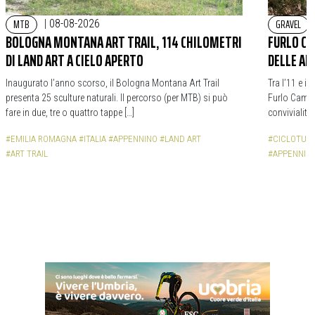
MTB
GRAVEL
|
08-08-2026
BOLOGNA MONTANA ART TRAIL, 114 CHILOMETRI
FURLO CA
DI LAND ART A CIELO APERTO
DELLE AL
Inaugurato l’anno scorso, il Bologna Montana Art Trail
Tra l’11 e il
presenta 25 sculture naturali. Il percorso (per MTB) si può
Furlo Campo
fare in due, tre o quattro tappe […]
convivialità 
#EMILIA ROMAGNA
#ITALIA
#APPENNINO
#LAND ART
#CICLOTUR
#ART TRAIL
#APPENNIN