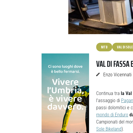
MTB
VAL DI SOLE
VAL DI FASSA 
Enzo Vicennati
Continua tra
la Val
l’assaggio di
Pagan
passi dolomitici e 
mondo di Enduro
d
Campionati del mond
Sole Bikeland
).