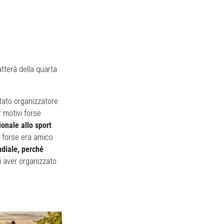
atterà della quarta
tato organizzatore
 motivi forse
ionale allo sport
 forse era amico
ndiale, perché
i aver organizzato