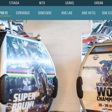
STRADA
MTB
GRAVEL
URBAN
POSTE
ESPERIENZE
BENESSERE
BIKE LAB
BIKE HOTEL
BIKE E