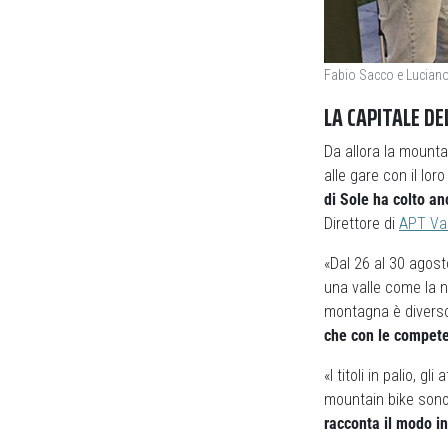
Fabio Sacco e Luciano
LA CAPITALE D
Da allora la mounta
alle gare con il lor
di Sole ha colto an
Direttore di
APT Val
«Dal 26 al 30 ago
una valle come la n
montagna è diverso 
che con le compete
«I titoli in palio, g
mountain bike sono 
racconta il modo in 