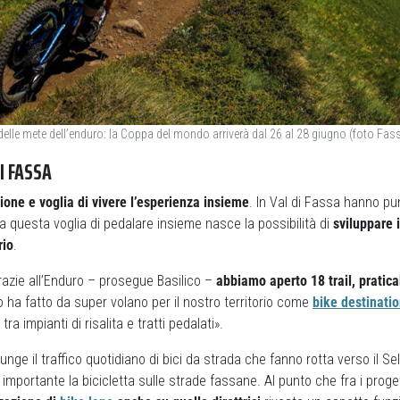
delle mete dell’enduro: la Coppa del mondo arriverà dal 26 al 28 giugno (foto Fas
I FASSA
ione e voglia di vivere l’esperienza insieme
. In Val di Fassa hanno p
a questa voglia di pedalare insieme nasce la possibilità di
sviluppare i
rio
.
 grazie all’Enduro – prosegue Basilico –
abbiamo aperto 18 trail, pratica
o ha fatto da super volano per il nostro territorio come
bike destinati
 tra impianti di risalita e tratti pedalati».
nge il traffico quotidiano di bici da strada che fanno rotta verso il Sella
mportante la bicicletta sulle strade fassane. Al punto che fra i progetti