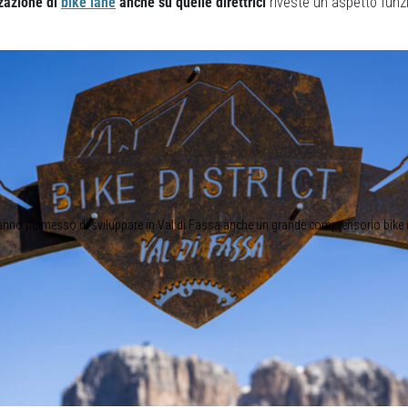
zzazione di
bike lane
anche su quelle direttrici
riveste un aspetto funz
 hanno permesso di sviluppare in Val di Fassa anche un grande comprensorio bike 