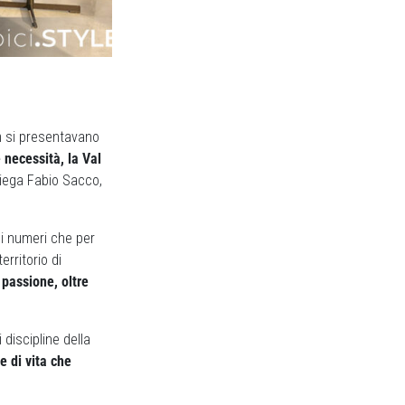
m si presentavano
 necessità, la Val
iega Fabio Sacco,
i numeri che per
rritorio di
passione, oltre
i discipline della
le di vita che