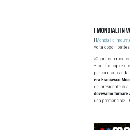
I MONDIALI IN V
I
Mondiali di mounta
volta dopo il batte
«Ogni tanto raccont
– per far capire co
politici erano and
era Francesco Mos
del presidente di a
dovevamo tornare a
una premondiale. Da 