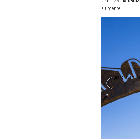
sicurezza,
la reali
e urgente.
da sci, per la loro difficoltà (foto Fassabike)
I grandi eventi