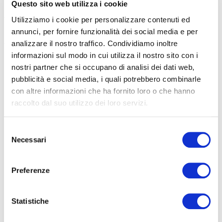
Questo sito web utilizza i cookie
strada, anzi una vera lingua d’asfalto della Colletta delle Salse,
che si arrampica all’area stupenda del
Bosco delle Navette
.
Si
Utilizziamo i cookie per personalizzare contenuti ed
chiama così perché un tempo, con il legno dei suoi alberi, Larici e
annunci, per fornire funzionalità dei social media e per
Abeti bianchi secolari, si costruivano le imbarcazioni tipiche liguri
analizzare il nostro traffico. Condividiamo inoltre
per la Repubblica di Genova.
informazioni sul modo in cui utilizza il nostro sito con i
nostri partner che si occupano di analisi dei dati web,
Siamo davvero al confine.
E’ questo il punto asfalto più alto della
pubblicità e social media, i quali potrebbero combinarle
Liguria.
Siamo comunque non troppo lontani dalla sua vetta
con altre informazioni che ha fornito loro o che hanno
assoluta, il Monte Saccarello (2.201 metri) che si può raggiungere
raccolto dal suo utilizzo dei loro servizi.
in mtb.
Selezione
Necessari
del
consenso
Preferenze
Statistiche