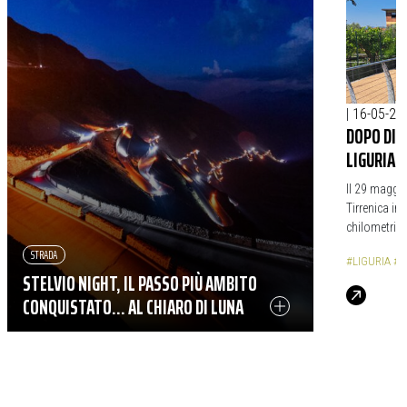
|
16-05-20
DOPO DIA
LIGURIA 
Il 29 maggio
Tirrenica in 
chilometri a
STRADA
#LIGURIA
#C
STELVIO NIGHT, IL PASSO PIÙ AMBITO
CONQUISTATO… AL CHIARO DI LUNA