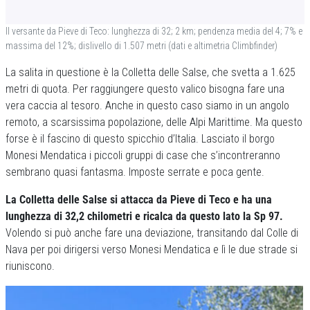
Il versante da Pieve di Teco: lunghezza di 32; 2 km; pendenza media del 4; 7% e
massima del 12%; dislivello di 1.507 metri (dati e altimetria Climbfinder)
La salita in questione è la Colletta delle Salse, che svetta a 1.625
metri di quota. Per raggiungere questo valico bisogna fare una
vera caccia al tesoro. Anche in questo caso siamo in un angolo
remoto, a scarsissima popolazione, delle Alpi Marittime. Ma questo
forse è il fascino di questo spicchio d’Italia. Lasciato il borgo
Monesi Mendatica i piccoli gruppi di case che s’incontreranno
sembrano quasi fantasma. Imposte serrate e poca gente.
La Colletta delle Salse si attacca da Pieve di Teco e ha una
lunghezza di 32,2 chilometri e ricalca da questo lato la Sp 97.
Volendo si può anche fare una deviazione, transitando dal Colle di
Nava per poi dirigersi verso Monesi Mendatica e lì le due strade si
riuniscono.