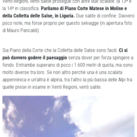
Venti Regioni, venti salite prosegue con altre due scalate: la 13ª e
la 14ª in classifica.
Parliamo di Piano Corte Matese in Molise e
della Colletta delle Salse, in Liguria.
Due salite di confine. Davvero
poco note, ma forse proprio per questo selvagge (in apertura foto
di Mauro Pancaldi).
Sia Piano della Corte che la Colletta delle Salse sono facili.
Ci si
può davvero godere il paesaggio
senza dover per forza spingere a
fondo. Entrambe superano di poco i 1.600 metri di quota, ma sono
molto diverse tra loro. Se non altro perché una è una scalata
appenninica e un’altra è alpina, tra l’altro la più bassa delle Alpi tra
quelle prese in esame in Venti Regioni, venti salite.