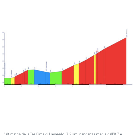
L’altimetria delle Tre Cime di Lavaredo: 7,2 km, pendenza media dell’8,7 e