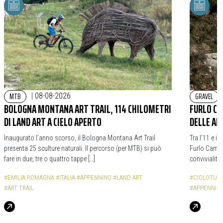
MTB
GRAVEL
|
08-08-2026
BOLOGNA MONTANA ART TRAIL, 114 CHILOMETRI
FURLO CA
DI LAND ART A CIELO APERTO
DELLE AL
Inaugurato l’anno scorso, il Bologna Montana Art Trail
Tra l’11 e il
presenta 25 sculture naturali. Il percorso (per MTB) si può
Furlo Campo
fare in due, tre o quattro tappe […]
convivialità 
#EMILIA ROMAGNA
#ITALIA
#APPENNINO
#LAND ART
#CICLOTUR
#ART TRAIL
#APPENNIN