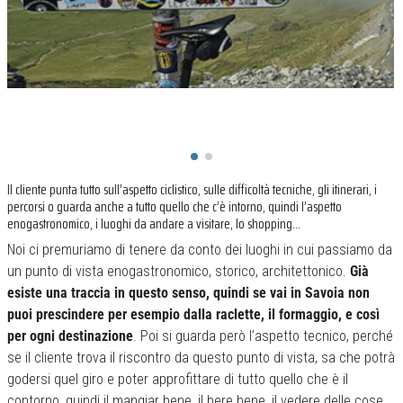
Il cliente punta tutto sull’aspetto ciclistico, sulle difficoltà tecniche, gli itinerari, i
percorsi o guarda anche a tutto quello che c’è intorno, quindi l’aspetto
enogastronomico, i luoghi da andare a visitare, lo shopping…
Noi ci premuriamo di tenere da conto dei luoghi in cui passiamo da
un punto di vista enogastronomico, storico, architettonico.
Già
esiste una traccia in questo senso, quindi se vai in Savoia non
puoi prescindere per esempio dalla raclette, il formaggio, e così
per ogni destinazione
. Poi si guarda però l’aspetto tecnico, perché
se il cliente trova il riscontro da questo punto di vista, sa che potrà
godersi quel giro e poter approfittare di tutto quello che è il
contorno, quindi il mangiar bene, il bere bene, il vedere delle cose