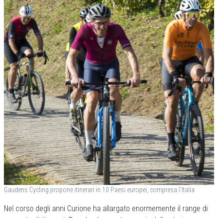
Gaudens Cycling propone itinerari in 10 Paesi europei, compresa l’Italia
Nel corso degli anni Curione ha allargato enormemente il range di