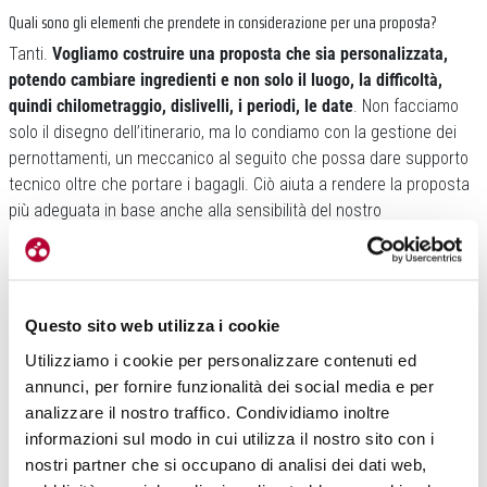
Quali sono gli elementi che prendete in considerazione per una proposta?
Tanti.
Vogliamo costruire una proposta che sia personalizzata,
potendo cambiare ingredienti e non solo il luogo, la difficoltà,
quindi chilometraggio, dislivelli, i periodi, le date
. Non facciamo
solo il disegno dell’itinerario, ma lo condiamo con la gestione dei
pernottamenti, un meccanico al seguito che possa dare supporto
tecnico oltre che portare i bagagli. Ciò aiuta a rendere la proposta
più adeguata in base anche alla sensibilità del nostro
interlocutore. Alcuni chiedono una guida, non tanto per il percorso,
ma perché in compagnia ci si sente più sicuri.
Questo sito web utilizza i cookie
Utilizziamo i cookie per personalizzare contenuti ed
annunci, per fornire funzionalità dei social media e per
analizzare il nostro traffico. Condividiamo inoltre
informazioni sul modo in cui utilizza il nostro sito con i
nostri partner che si occupano di analisi dei dati web,
Come siete arrivati ad avere quel pacchetto di destinazioni: oltre a quelle