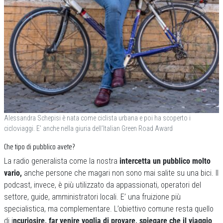
Alessandra Schepisi è nata come ciclista urbana e poi ha scoperto i
cicloviaggi. E’ anche nella giuria dell’Italian Green Road Award
Che tipo di pubblico avete?
La radio generalista come la nostra
intercetta un pubblico molto
vario,
anche persone che magari non sono mai salite su una bici. Il
podcast, invece, è più utilizzato da appassionati, operatori del
settore, guide, amministratori locali. E’ una fruizione più
specialistica, ma complementare. L’obiettivo comune resta quello
di i
ncuriosire, far venire voglia di provare, spiegare che il viaggio