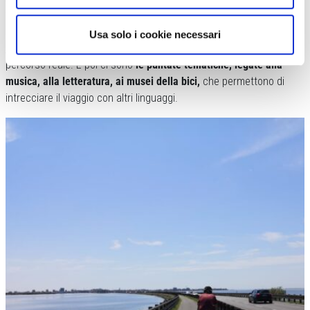
traversate regionali o le ciclovie costruite da comunità locali e
associazioni. Penso al
Sicily Divide
, alla
Via Silente
o al
Grand Tour
Usa solo i cookie necessari
del Lazio
. Mi piace raccontare chi ha trasformato un’idea in un
percorso reale. E poi ci sono
le puntate tematiche, legate alla
musica, alla letteratura, ai musei della bici,
che permettono di
intrecciare il viaggio con altri linguaggi.