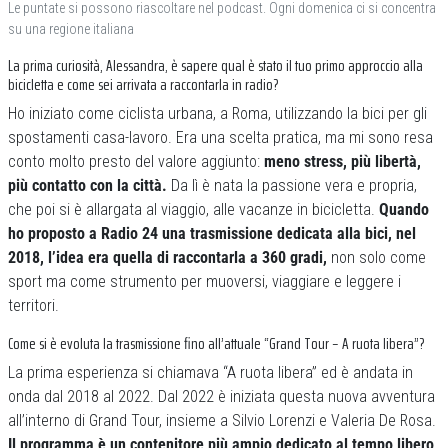
Le puntate si possono riascoltare nel podcast. Ogni domenica ci si concentra
su una regione italiana
La prima curiosità, Alessandra, è sapere qual è stato il tuo primo approccio alla
bicicletta e come sei arrivata a raccontarla in radio?
Ho iniziato come ciclista urbana, a Roma, utilizzando la bici per gli
spostamenti casa-lavoro. Era una scelta pratica, ma mi sono resa
conto molto presto del valore aggiunto:
meno stress, più libertà,
più contatto con la città.
Da lì è nata la passione vera e propria,
che poi si è allargata al viaggio, alle vacanze in bicicletta.
Quando
ho proposto a Radio 24 una trasmissione dedicata alla bici, nel
2018, l’idea era quella di raccontarla a 360 gradi,
non solo come
sport ma come strumento per muoversi, viaggiare e leggere i
territori.
Come si è evoluta la trasmissione fino all’attuale “Grand Tour – A ruota libera”?
La prima esperienza si chiamava “A ruota libera” ed è andata in
onda dal 2018 al 2022. Dal 2022 è iniziata questa nuova avventura
all’interno di Grand Tour, insieme a Silvio Lorenzi e Valeria De Rosa.
Il programma è un contenitore più ampio dedicato al tempo libero,