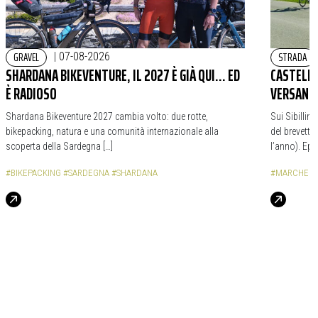
GRAVEL
STRADA
|
07-08-2026
SHARDANA BIKEVENTURE, IL 2027 È GIÀ QUI… ED
CASTELLU
È RADIOSO
VERSANTI
Shardana Bikeventure 2027 cambia volto: due rotte,
Sui Sibillin
bikepacking, natura e una comunità internazionale alla
del brevetto
scoperta della Sardegna […]
l’anno). Epi
#BIKEPACKING
#SARDEGNA
#SHARDANA
#MARCHE
#