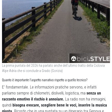
La prima puntata del 2026 ha parlato anche dell’ultimo tratto della Ciclovia
Alpe Adria che si conclude a Grado (Gorizia)
Quanto è importante l’aspetto narrativo rispetto a quello tecnico?
E’ fondamentale. Le informazioni pratiche servono, e infatti
parliamo sempre di chilometri, dislivelli, logistica, ma
senza un
racconto emotivo il rischio è annoiare.
La radio non ha immagini,
quindi
bisogna evocare, scegliere bene le voci, inserire la musica
giusta.
Ricordo che in una puntata su un itinerario tra Genova e