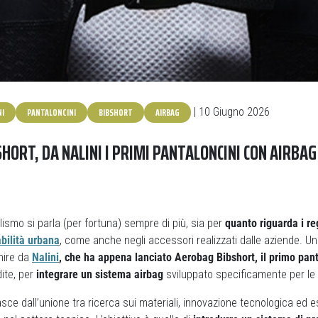
NI
PANTALONCINI
BIBSHORT
AIRBAG
| 10 Giugno 2026
HORT, DA NALINI I PRIMI PANTALONCINI CON AIRBAG
clismo si parla (per fortuna) sempre di più, sia per
quanto riguarda i re
abilità urbana
, come anche negli accessori realizzati dalle aziende. Un
nire da
Nalini
, che ha appena lanciato Aerobag Bibshort, il primo pan
dite, per
integrare un sistema airbag
sviluppato specificamente per le 
asce dall’unione tra ricerca sui materiali, innovazione tecnologica ed