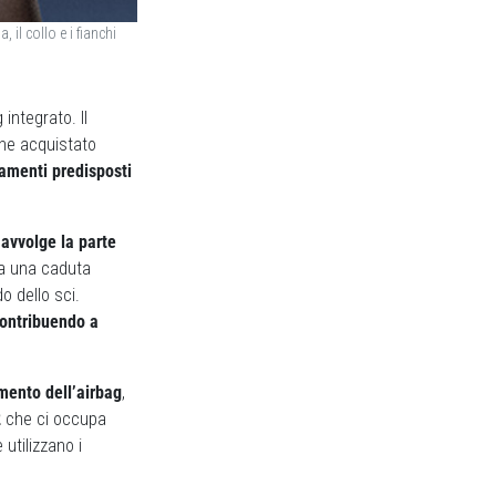
 il collo e i fianchi
integrato. Il
ene acquistato
iamenti predisposti
avvolge la parte
va una caduta
o dello sci.
contribuendo a
mento dell’airbag
,
2
che ci occupa
 utilizzano i