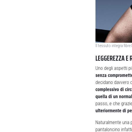
Il tessuto integra fibr
LEGGEREZZA E R
Uno degli aspetti pi
senza comprometter
decidano davvero di
complessivo di cir
quella di un norma
passo, e che grazi
ulteriormente di p
Naturalmente una pa
pantaloncino infatt