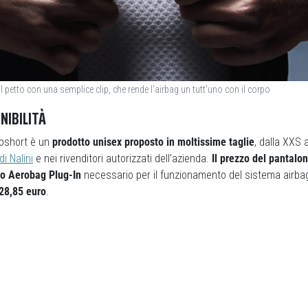
 petto con una semplice clip, che rende l’airbag un tutt’uno con il corpo
NIBILITÀ
ibshort è un
prodotto unisex proposto in moltissime taglie
, dalla XXS a
di Nalini
e nei rivenditori autorizzati dell’azienda.
Il prezzo del pantalo
ivo Aerobag Plug-In
necessario per il funzionamento del sistema airba
28,85 euro
.