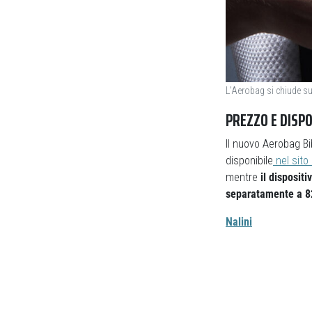
L’Aerobag si chiude sul
PREZZO E DISPO
Il nuovo Aerobag B
disponibile
nel sito 
mentre
il disposit
separatamente a 8
Nalini
Previous