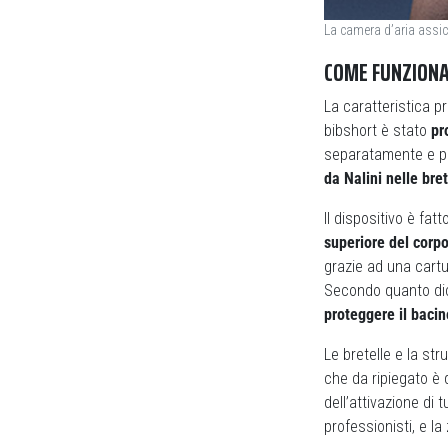
La camera d’aria assicu
COME FUNZIONA
La caratteristica pr
bibshort è stato
pr
separatamente e può
da Nalini nelle bret
Il dispositivo è fatt
superiore del corp
grazie ad una cartu
Secondo quanto dic
proteggere il bacin
Le bretelle e la str
che da ripiegato è q
dell’attivazione di 
professionisti, e l