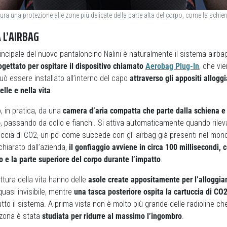
ra una protezione alle zone più delicate della parte alta del corpo, come la schiena,
 L’AIRBAG
incipale del nuovo pantaloncino Nalini è naturalmente il sistema airbag 
ogettato per ospitare il dispositivo chiamato
Aerobag Plug-In
, che vi
 essere installato all’interno del capo
attraverso gli appositi allogg
elle e nella vita
.
o, in pratica, da una
camera d’aria compatta che parte dalla schiena e 
o
, passando da collo e fianchi. Si attiva automaticamente quando rile
ccia di CO2, un po’ come succede con gli airbag già presenti nel mond
hiarato dall’azienda,
il gonfiaggio avviene in circa 100 millisecondi, 
o e la parte superiore del corpo durante l’impatto
.
uttura della vita hanno delle
asole create appositamente per l’alloggia
uasi invisibile, mentre
una tasca posteriore ospita la cartuccia di CO
tutto il sistema. A prima vista non è molto più grande delle radioline che
a zona è stata
studiata per ridurre al massimo l’ingombro
.