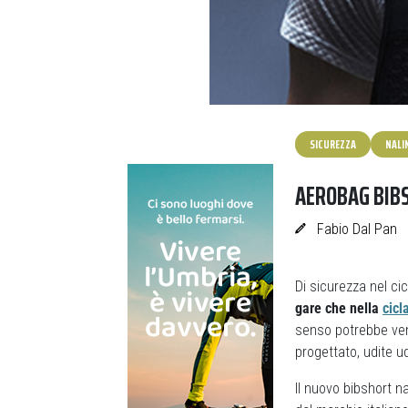
SICUREZZA
NALI
AEROBAG BIBS
Fabio Dal Pan
Di sicurezza nel ci
gare che nella
cicl
senso potrebbe ve
progettato, udite u
Il nuovo bibshort n