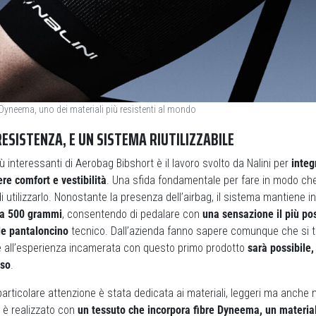
e Dyneema, uno dei materiali più resistenti al mondo
ESISTENZA, E UN SISTEMA RIUTILIZZABILE
ù interessanti di Aerobag Bibshort è il lavoro svolto da Nalini per
integ
e comfort e vestibilità
. Una sfida fondamentale per fare in modo ch
 utilizzarlo. Nonostante la presenza dell’airbag, il sistema mantiene in
ca 500 grammi
, consentendo di pedalare con
una sensazione il più pos
le pantaloncino
tecnico. Dall’azienda fanno sapere comunque che si tr
e all’esperienza incamerata con questo primo prodotto
sarà possibile,
eso
.
rticolare attenzione è stata dedicata ai materiali, leggeri ma anche mo
i è realizzato con
un tessuto che incorpora fibre Dyneema, un material