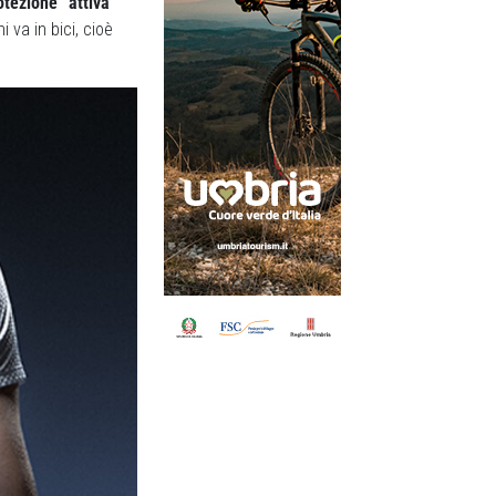
otezione “attiva”
 va in bici, cioè