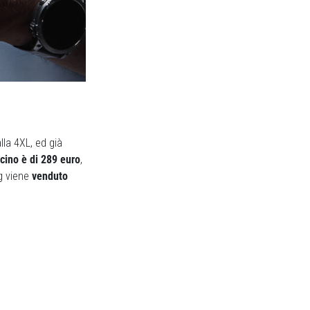
lla 4XL, ed già
ncino è di 289 euro
,
g viene
venduto
Next