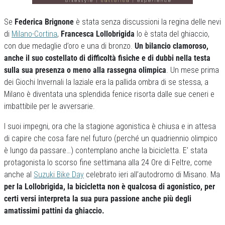
Se
Federica Brignone
è stata senza discussioni la regina delle nevi
di
Milano-Cortina
,
Francesca Lollobrigida
lo è stata del ghiaccio,
con due medaglie d’oro e una di bronzo.
Un bilancio clamoroso,
anche il suo costellato di difficoltà fisiche e di dubbi nella testa
sulla sua presenza o meno alla rassegna olimpica
. Un mese prima
dei Giochi Invernali la laziale era la pallida ombra di se stessa, a
Milano è diventata una splendida fenice risorta dalle sue ceneri e
imbattibile per le avversarie.
I suoi impegni, ora che la stagione agonistica è chiusa e in attesa
di capire che cosa fare nel futuro (perché un quadriennio olimpico
è lungo da passare…) contemplano anche la bicicletta. E’ stata
protagonista lo scorso fine settimana alla 24 Ore di Feltre, come
anche al
Suzuki Bike Day
celebrato ieri all’autodromo di Misano. Ma
per la Lollobrigida, la bicicletta non è qualcosa di agonistico, per
certi versi interpreta la sua pura passione anche più degli
amatissimi pattini da ghiaccio.