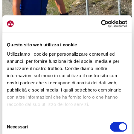
Per la Lollobrigida la bici è compagna fedele di allenamento, soprattutto nei
Questo sito web utilizza i cookie
raduni in altura
Utilizziamo i cookie per personalizzare contenuti ed
Chi è il più fanatico, il più portato della nazionale per il ciclismo?
annunci, per fornire funzionalità dei social media e per
Considerando che ho un ottimo rapporto con
Davide Ghiotto
, ti
analizzare il nostro traffico. Condividiamo inoltre
risponderei lui.
Ma devo dire che è anche bello vederli che si
informazioni sul modo in cui utilizza il nostro sito con i
sfidano molte volte sulla bicicletta
, ma si danno anche una mano, i
nostri partner che si occupano di analisi dei dati web,
cambi a tirare il nostro manipolo. Io sono sempre quella che gli sta
pubblicità e social media, i quali potrebbero combinarle
dietro, che osserva e che un po’ li sfrutta…
con altre informazioni che ha fornito loro o che hanno
Parlando invece dal punto di vista del divertimento, quali sono i posti più belli
raccolto dal suo utilizzo dei loro servizi.
che la bicicletta ti ha consentito di vedere?
Io pedalo normalmente
da Ladispoli, sull’Aurelia, ma verso
Selezione
Civitavecchia.
Per questo mi faccio tutta la costa con il mare a
Necessari
del
farmi compagnia, il vento che spira in un verso o nell’altro. Poi è