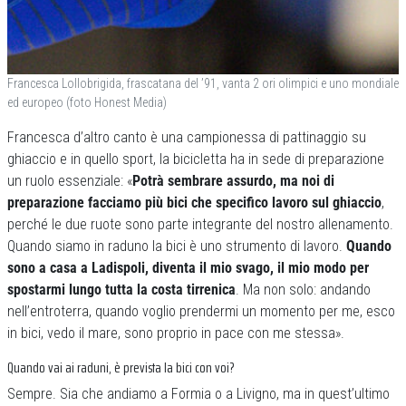
Francesca Lollobrigida, frascatana del ’91, vanta 2 ori olimpici e uno mondiale
ed europeo (foto Honest Media)
Francesca d’altro canto è una campionessa di pattinaggio su
ghiaccio e in quello sport, la bicicletta ha in sede di preparazione
un ruolo essenziale: «
Potrà sembrare assurdo, ma noi di
preparazione facciamo più bici che specifico lavoro sul ghiaccio
,
perché le due ruote sono parte integrante del nostro allenamento.
Quando siamo in raduno la bici è uno strumento di lavoro.
Quando
sono a casa a Ladispoli, diventa il mio svago, il mio modo per
spostarmi lungo tutta la costa tirrenica
. Ma non solo: andando
nell’entroterra, quando voglio prendermi un momento per me, esco
in bici, vedo il mare, sono proprio in pace con me stessa».
Quando vai ai raduni, è prevista la bici con voi?
Sempre. Sia che andiamo a Formia o a Livigno, ma in quest’ultimo