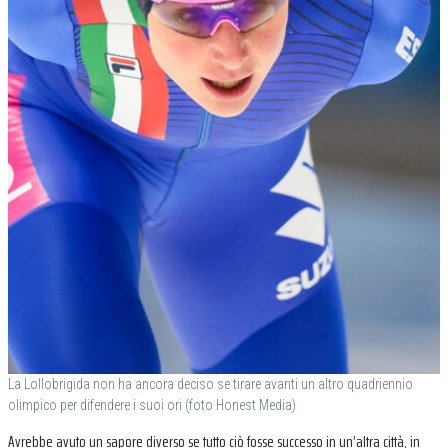
La Lollobrigida non ha ancora deciso se tirare avanti un altro quadriennio
olimpico per difendere i suoi ori (foto Honest Media)
Avrebbe avuto un sapore diverso se tutto ciò fosse successo in un’altra città, in