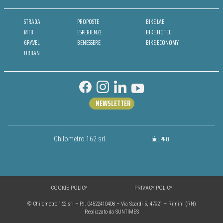
STRADA
PROPOSTE
BIKE LAB
MTB
ESPERIENZE
BIKE HOTEL
GRAVEL
BENESSERE
BIKE ECONOMY
URBAN
NEWSLETTER
bici.PRO
Chilometro 162 srl
COOKIE POLICY
PRIVACY POLICY
© Chilometro 162 srl – P.I. 04522410408 – Via Soardi 5, 47921 – Rimini (RN)
Realizzato da SUNTIMES