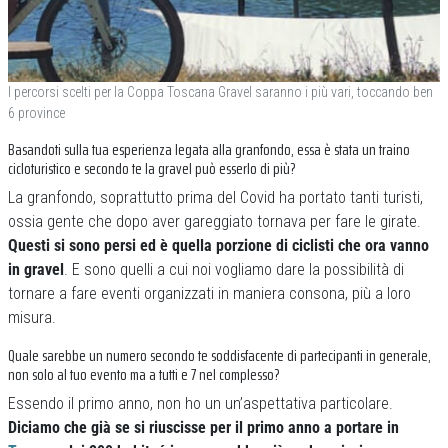
I percorsi scelti per la Coppa Toscana Gravel saranno i più vari, toccando ben
6 province
Basandoti sulla tua esperienza legata alla granfondo, essa è stata un traino
cicloturistico e secondo te la gravel può esserlo di più?
La granfondo, soprattutto prima del Covid ha portato tanti turisti,
ossia gente che dopo aver gareggiato tornava per fare le girate.
Questi si sono persi ed è quella porzione di ciclisti che ora vanno
in gravel
. E sono quelli a cui noi vogliamo dare la possibilità di
tornare a fare eventi organizzati in maniera consona, più a loro
misura.
Quale sarebbe un numero secondo te soddisfacente di partecipanti in generale,
non solo al tuo evento ma a tutti e 7 nel complesso?
Essendo il primo anno, non ho un un’aspettativa particolare.
Diciamo che già se si riuscisse per il primo anno a portare in