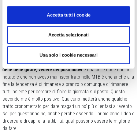
Accetta tutti i cookie
Accetta selezionati
Voi avete scelto una formula completamente non competitiva, perché?
Io ho fatto qualche evento gravel e mi sono accorto che lo spirito
Usa solo i cookie necessari
gravel è molto distante dalla competizione.
Chi fa gravel ama fare
delle belle girate, vedere dei posti nuovi
e una delle cose che ho
notato e che non avevo mai riscontrato nella MTB è che anche alla
fine la tendenza è di rimanere a pranzo o comunque di rimanere
tutti insieme per cercare di finire la giornata sul posto. Questo
secondo me è molto positivo. Qualcuno metterà anche qualche
tratto cronometrato per dare magari un po’ più di enfasi all’evento.
Noi per quest’anno no, anche perché essendo il primo anno l’idea è
di cercare di capire la fattibilità, quali possono essere le migliorie
da fare.