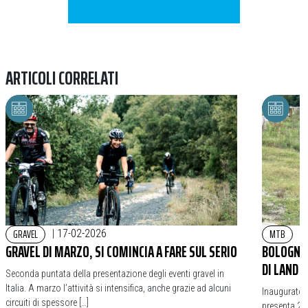
ARTICOLI CORRELATI
GRAVEL
MTB
|
17-02-2026
|
GRAVEL DI MARZO, SI COMINCIA A FARE SUL SERIO
BOLOGNA 
DI LAND 
Seconda puntata della presentazione degli eventi gravel in
Italia. A marzo l’attività si intensifica, anche grazie ad alcuni
Inaugurato 
circuiti di spessore […]
presenta 25 