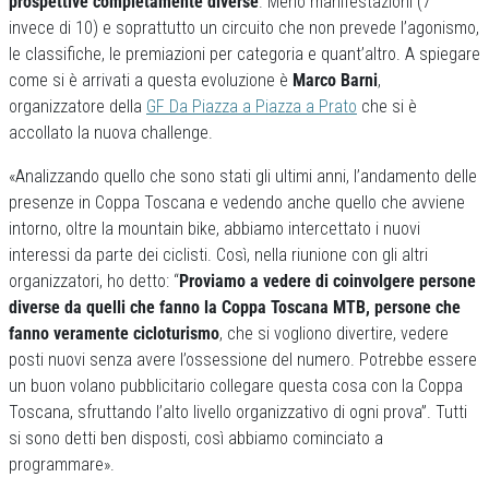
prospettive completamente diverse
. Meno manifestazioni (7
invece di 10) e soprattutto un circuito che non prevede l’agonismo,
le classifiche, le premiazioni per categoria e quant’altro. A spiegare
come si è arrivati a questa evoluzione è
Marco Barni
,
organizzatore della
GF Da Piazza a Piazza a Prato
che si è
accollato la nuova challenge.
«Analizzando quello che sono stati gli ultimi anni, l’andamento delle
presenze in Coppa Toscana e vedendo anche quello che avviene
intorno, oltre la mountain bike, abbiamo intercettato i nuovi
interessi da parte dei ciclisti. Così, nella riunione con gli altri
organizzatori, ho detto: “
Proviamo a vedere di coinvolgere persone
diverse da quelli che fanno la Coppa Toscana MTB, persone che
fanno veramente cicloturismo
, che si vogliono divertire, vedere
posti nuovi senza avere l’ossessione del numero. Potrebbe essere
un buon volano pubblicitario collegare questa cosa con la Coppa
Toscana, sfruttando l’alto livello organizzativo di ogni prova”. Tutti
si sono detti ben disposti, così abbiamo cominciato a
programmare».