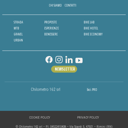
CHI SIAMO
CONTATTI
STRADA
PROPOSTE
BIKE LAB
MTB
ESPERIENZE
BIKE HOTEL
GRAVEL
BENESSERE
BIKE ECONOMY
URBAN
NEWSLETTER
bici.PRO
Chilometro 162 srl
COOKIE POLICY
PRIVACY POLICY
© Chilometro 162 srl – P.I. 04522410408 – Via Soardi 5, 47921 – Rimini (RN)