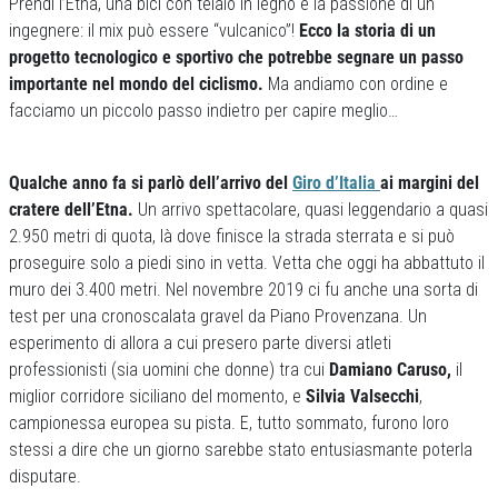
Prendi l’Etna, una bici con telaio in legno e la passione di un
ingegnere: il mix può essere “vulcanico”!
Ecco la storia di un
progetto tecnologico e sportivo che potrebbe segnare un passo
importante nel mondo del ciclismo.
Ma andiamo con ordine e
facciamo un piccolo passo indietro per capire meglio…
Qualche anno fa si parlò dell’arrivo del
Giro d’Italia
ai margini del
cratere dell’Etna.
Un arrivo spettacolare, quasi leggendario a quasi
2.950 metri di quota, là dove finisce la strada sterrata e si può
proseguire solo a piedi sino in vetta. Vetta che oggi ha abbattuto il
muro dei 3.400 metri. Nel novembre 2019 ci fu anche una sorta di
test per una cronoscalata gravel da Piano Provenzana. Un
esperimento di allora a cui presero parte diversi atleti
professionisti (sia uomini che donne) tra cui
Damiano Caruso,
il
miglior corridore siciliano del momento, e
Silvia Valsecchi
,
campionessa europea su pista. E, tutto sommato, furono loro
stessi a dire che un giorno sarebbe stato entusiasmante poterla
disputare.