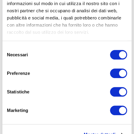
informazioni sul modo in cui utilizza il nostro sito con i
nostri partner che si occupano di analisi dei dati web,
pubblicità e social media, i quali potrebbero combinarle
con altre informazioni che ha fornito loro o che hanno
raccolto dal suo utilizzo dei loro servizi.
Selezione
Necessari
del
Le bellezze naturali della Sicilia con quelle di una bici totalmente green
consenso
ORNUS ED ETNA
Preferenze
La materia prima legno è stata generata dalla natura
decarbonizzando l
’
aria e con l
’
uso di sola energia rinnovabile.
Statistiche
Inoltre,
per ogni albero utilizzato, Ornus si impegna a ripiantare
almeno due giovani, capaci di assorbire più CO2 durante la loro
crescita rispetto alla pianta matura abbattuta.
Questo ciclo attivo
Marketing
consente al telaio Ornus di offrire un bilancio di decarbonizzazione
positivo, riducendo concretamente l
’
impatto del prodotto sulla
salute del pianeta.