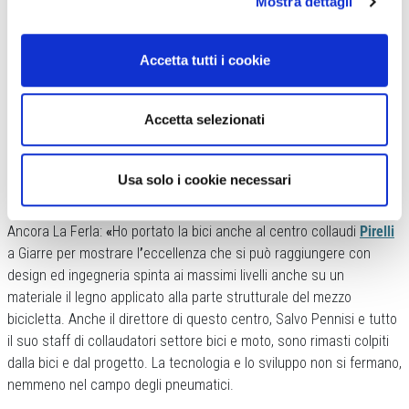
Mostra dettagli
Con questa visione di unire bici e ambiente, e l’Etna come sfondo,
stanno nascendo nuove idee e progetti. Eventi, pedalate, e perché
Accetta tutti i cookie
no, anche l’arrivo di una tappa del Giro d’Italia lassù.
Accetta selezionati
Ornus vuole perseguire l
’
idea di essere un prodotto d
’
eccellenza
industriale italiana, ragion per cui nell
’
assemblaggio si preferisce
avvalersi di componentistica di importanti brand anch
’
essi
Usa solo i cookie necessari
nazionali.
Ancora La Ferla:
«
Ho portato la bici anche al centro collaudi
Pirelli
a Giarre per mostrare l
’
eccellenza che si può raggiungere con
design ed ingegneria spinta ai massimi livelli anche su un
materiale il legno applicato alla parte strutturale del mezzo
bicicletta. Anche il direttore di questo centro, Salvo Pennisi e tutto
il suo staff di collaudatori settore bici e moto, sono rimasti colpiti
dalla bici e dal progetto. La tecnologia e lo sviluppo non si fermano,
nemmeno nel campo degli pneumatici.