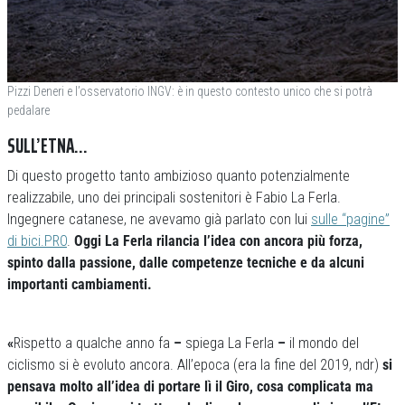
Pizzi Deneri e l’osservatorio INGV: è in questo contesto unico che si potrà
pedalare
SULL’ETNA…
Di questo progetto tanto ambizioso quanto potenzialmente
realizzabile, uno dei principali sostenitori è Fabio La Ferla.
Ingegnere catanese, ne avevamo già parlato con lui
sulle “pagine”
di bici.PRO
.
Oggi La Ferla rilancia l’idea con ancora più forza,
spinto dalla passione, dalle competenze tecniche e da alcuni
importanti cambiamenti.
«
Rispetto a qualche anno fa
–
spiega La Ferla
–
il mondo del
ciclismo si è evoluto ancora. All’epoca (era la fine del 2019, ndr)
si
pensava molto all’idea di portare lì il Giro, cosa complicata ma