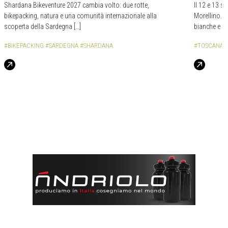
Shardana Bikeventure 2027 cambia volto: due rotte,
Il 12 e 13 s
bikepacking, natura e una comunità internazionale alla
Morellino. 
scoperta della Sardegna […]
bianche e da
#BIKEPACKING
#SARDEGNA
#SHARDANA
#TOSCANA