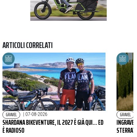
ARTICOLI CORRELATI
GRAVEL
GRAVEL
|
07-08-2026
SHARDANA BIKEVENTURE, IL 2027 È GIÀ QUI… ED
INGRAVEL
È RADIOSO
STERRAT