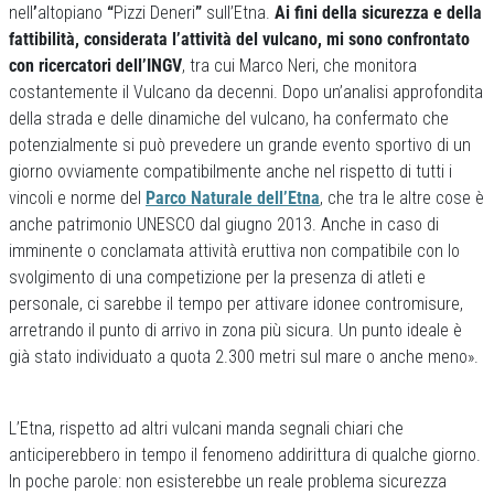
nell
’
altopiano
“
Pizzi Deneri
”
sull’Etna.
Ai fini della sicurezza e della
fattibilità, considerata l’attività del vulcano, mi sono confrontato
con ricercatori dell’INGV
, tra cui Marco Neri, che monitora
costantemente il Vulcano da decenni. Dopo un’analisi approfondita
della strada e delle dinamiche del vulcano, ha confermato che
potenzialmente si può prevedere un grande evento sportivo di un
giorno ovviamente compatibilmente anche nel rispetto di tutti i
vincoli e norme del
Parco Naturale dell’Etna
, che tra le altre cose è
anche patrimonio UNESCO dal giugno 2013. Anche in caso di
imminente o conclamata attività eruttiva non compatibile con lo
svolgimento di una competizione per la presenza di atleti e
personale, ci sarebbe il tempo per attivare idonee contromisure,
arretrando il punto di arrivo in zona più sicura. Un punto ideale è
già stato individuato a quota 2.300 metri sul mare o anche meno».
L’Etna, rispetto ad altri vulcani manda segnali chiari che
anticiperebbero in tempo il fenomeno addirittura di qualche giorno.
In poche parole: non esisterebbe un reale problema sicurezza