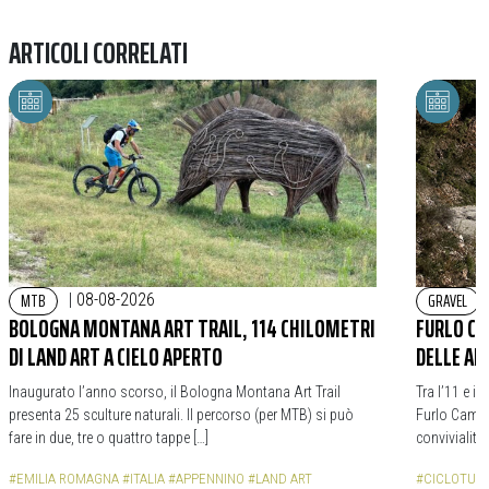
ARTICOLI CORRELATI
MTB
GRAVEL
|
08-08-2026
BOLOGNA MONTANA ART TRAIL, 114 CHILOMETRI
FURLO CA
DI LAND ART A CIELO APERTO
DELLE AL
Inaugurato l’anno scorso, il Bologna Montana Art Trail
Tra l’11 e il
presenta 25 sculture naturali. Il percorso (per MTB) si può
Furlo Campo
fare in due, tre o quattro tappe […]
convivialità 
#EMILIA ROMAGNA
#ITALIA
#APPENNINO
#LAND ART
#CICLOTUR