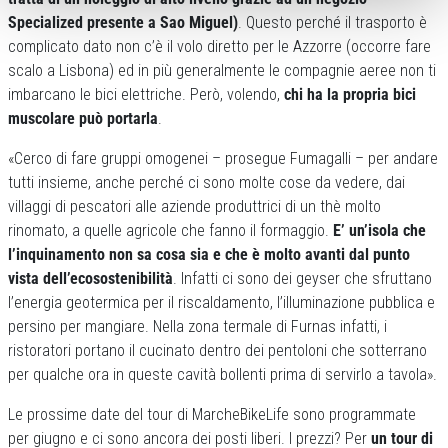
Specialized presente a Sao Miguel)
. Questo perché il trasporto è
complicato dato non c’è il volo diretto per le Azzorre (occorre fare
scalo a Lisbona) ed in più generalmente le compagnie aeree non ti
imbarcano le bici elettriche. Però, volendo,
chi ha la propria bici
muscolare può portarla
.
«Cerco di fare gruppi omogenei – prosegue Fumagalli – per andare
tutti insieme, anche perché ci sono molte cose da vedere, dai
villaggi di pescatori alle aziende produttrici di un thè molto
rinomato, a quelle agricole che fanno il formaggio.
E’ un’isola che
l’inquinamento non sa cosa sia e che è molto avanti dal punto
vista dell’ecosostenibilità
. Infatti ci sono dei geyser che sfruttano
l’energia geotermica per il riscaldamento, l’illuminazione pubblica e
persino per mangiare. Nella zona termale di Furnas infatti, i
ristoratori portano il cucinato dentro dei pentoloni che sotterrano
per qualche ora in queste cavità bollenti prima di servirlo a tavola».
Le prossime date del tour di MarcheBikeLife sono programmate
per giugno e ci sono ancora dei posti liberi. I prezzi? Per
un tour di