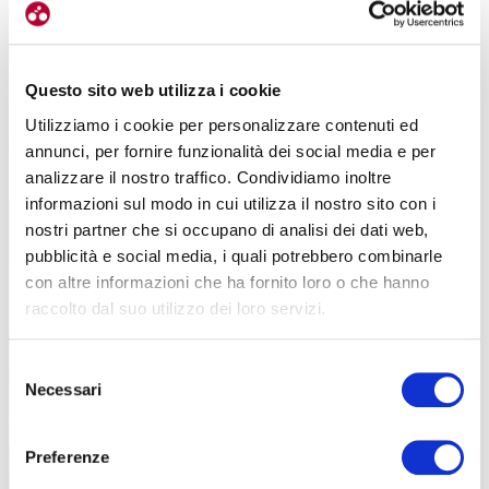
asfalto vellutato in cui non si trova una buca nemmeno a cercarla
.
In piú all’interno ci sono belle stradine di campagna e anche
sterrate, che passano in mezzo alle vaste piantagioni di thè. E poi
è pieno di mucche, curiosamente sempre pulitissime perché,
Questo sito web utilizza i cookie
pascolando all’aria aperta, vengono letteralmente lavate dalla
Utilizziamo i cookie per personalizzare contenuti ed
pioggerellina fine che rende l’isola verdissima e rigogliosa
, ma
annunci, per fornire funzionalità dei social media e per
comunque piacevole nel pedalare».
analizzare il nostro traffico. Condividiamo inoltre
informazioni sul modo in cui utilizza il nostro sito con i
nostri partner che si occupano di analisi dei dati web,
pubblicità e social media, i quali potrebbero combinarle
con altre informazioni che ha fornito loro o che hanno
raccolto dal suo utilizzo dei loro servizi.
Selezione
Necessari
del
consenso
Preferenze
La presenza di geyser permette un occhio in più alla sostenibilità