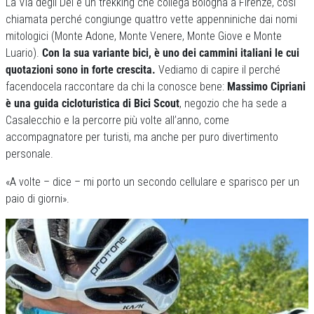
La Via degli Dei è un trekking che collega Bologna a Firenze, così
chiamata perché congiunge quattro vette appenniniche dai nomi
mitologici (Monte Adone, Monte Venere, Monte Giove e Monte
Luario).
Con la sua variante bici, è uno dei cammini italiani le cui
quotazioni sono in forte crescita.
Vediamo di capire il perché
facendocela raccontare da chi la conosce bene:
Massimo Cipriani
è una guida cicloturistica di Bici Scout
, negozio che ha sede a
Casalecchio e la percorre più volte all’anno, come
accompagnatore per turisti, ma anche per puro divertimento
personale.
«A volte – dice – mi porto un secondo cellulare e sparisco per un
paio di giorni».