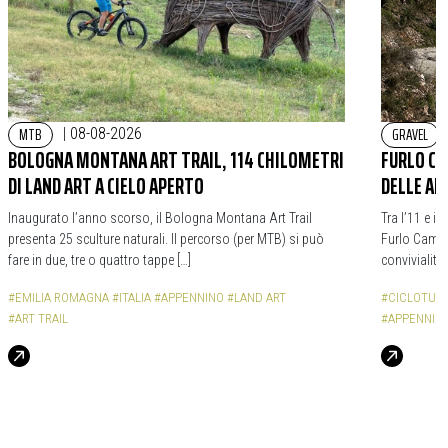
MTB
GRAVEL
|
08-08-2026
BOLOGNA MONTANA ART TRAIL, 114 CHILOMETRI
FURLO CA
DI LAND ART A CIELO APERTO
DELLE AL
Inaugurato l’anno scorso, il Bologna Montana Art Trail
Tra l’11 e il
presenta 25 sculture naturali. Il percorso (per MTB) si può
Furlo Campo
fare in due, tre o quattro tappe […]
convivialità 
#EMILIA ROMAGNA
#ITALIA
#APPENNINO
#LAND ART
#CICLOTUR
#ART TRAIL
#APPENNIN