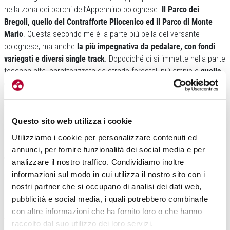
nella zona dei parchi dell’Appennino bolognese.
Il Parco dei
Bregoli, quello del Contrafforte Pliocenico ed il Parco di Monte
Mario
. Questa secondo me è la parte più bella del versante
bolognese, ma anche
la più impegnativa da pedalare, con fondi
variegati e diversi single track
. Dopodiché ci si immette nella parte
toscana alta, caratterizzata da strade forestali più ampie e
quella
che io reputo più affascinante, in quota, da Monte Venere al
Passo della Futa
(che con i suoi 903 metri è il punto più alto della
Via degli Dei, ndr). Infine nel versante fiorentino si incontrano
strade bianche più battute e pedalabili, tipiche dell’Appennino
Questo sito web utilizza i cookie
Toscano. Si ritorna a quote collinari e si transita a San Piero a
Utilizziamo i cookie per personalizzare contenuti ed
Sieve. Scendendo da lì si gode di
una vista panoramica su Firenze
annunci, per fornire funzionalità dei social media e per
che è tanta roba
.
analizzare il nostro traffico. Condividiamo inoltre
informazioni sul modo in cui utilizza il nostro sito con i
In quante tappe si può percorrere la Via?
nostri partner che si occupano di analisi dei dati web,
Chi è
veramente allenato può pensare di farla in un giorno solo
,
pubblicità e social media, i quali potrebbero combinarle
ma stiamo parlando di gente abituata a stare tante ore in sella.
con altre informazioni che ha fornito loro o che hanno
Altrimenti la soluzione in due giorni la reputo ottimale
, specie per
raccolto dal suo utilizzo dei loro servizi.
chi ha l’e-bike, magari pernottando in zona Passo della Futa.