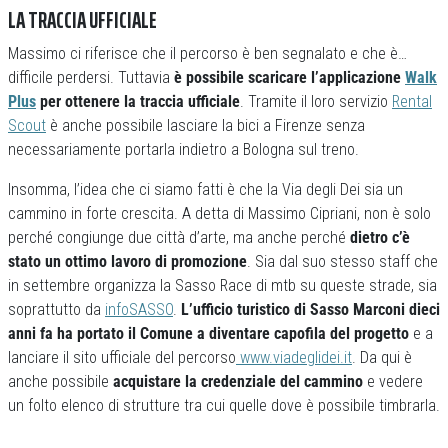
LA TRACCIA UFFICIALE
Massimo ci riferisce che il percorso è ben segnalato e che è…
difficile perdersi. Tuttavia
è possibile scaricare l’applicazione
Walk
Plus
per ottenere la traccia ufficiale
. Tramite il loro servizio
Rental
Scout
è anche possibile lasciare la bici a Firenze senza
necessariamente portarla indietro a Bologna sul treno.
Insomma, l’idea che ci siamo fatti è che la Via degli Dei sia un
cammino in forte crescita. A detta di Massimo Cipriani, non è solo
perché congiunge due città d’arte, ma anche perché
dietro c’è
stato un ottimo lavoro di promozione
. Sia dal suo stesso staff che
in settembre organizza la Sasso Race di mtb su queste strade, sia
soprattutto da
infoSASSO
.
L’ufficio turistico di Sasso Marconi dieci
anni fa ha portato il Comune a diventare capofila del progetto
e a
lanciare il sito ufficiale del percorso
www.viadeglidei.it
. Da qui è
anche possibile
acquistare la credenziale del cammino
e vedere
un folto elenco di strutture tra cui quelle dove è possibile timbrarla.