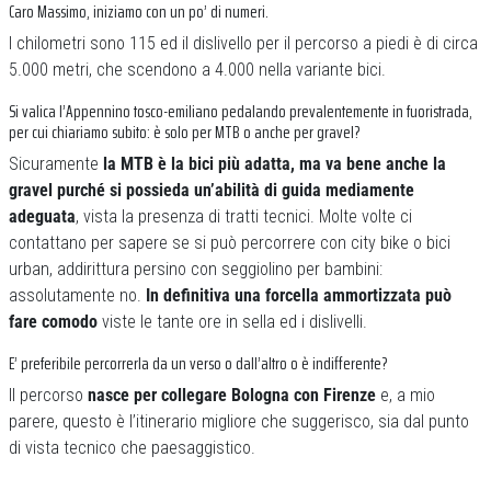
Caro Massimo, iniziamo con un po’ di numeri.
I chilometri sono 115 ed il dislivello per il percorso a piedi è di circa
5.000 metri, che scendono a 4.000 nella variante bici.
Si valica l’Appennino tosco-emiliano pedalando prevalentemente in fuoristrada,
per cui chiariamo subito: è solo per MTB o anche per gravel?
Sicuramente
la MTB è la bici più adatta, ma va bene anche la
gravel purché si possieda un’abilità di guida mediamente
adeguata
, vista la presenza di tratti tecnici. Molte volte ci
contattano per sapere se si può percorrere con city bike o bici
urban, addirittura persino con seggiolino per bambini:
assolutamente no.
In definitiva una forcella ammortizzata può
fare comodo
viste le tante ore in sella ed i dislivelli.
E’ preferibile percorrerla da un verso o dall’altro o è indifferente?
Il percorso
nasce per collegare Bologna con Firenze
e, a mio
parere, questo è l’itinerario migliore che suggerisco, sia dal punto
di vista tecnico che paesaggistico.