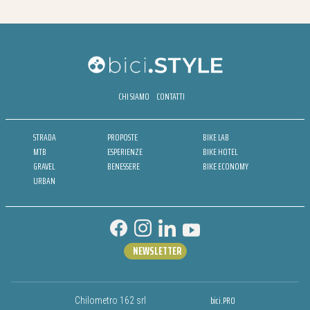
CHI SIAMO
CONTATTI
STRADA
PROPOSTE
BIKE LAB
MTB
ESPERIENZE
BIKE HOTEL
GRAVEL
BENESSERE
BIKE ECONOMY
URBAN
NEWSLETTER
bici.PRO
Chilometro 162 srl