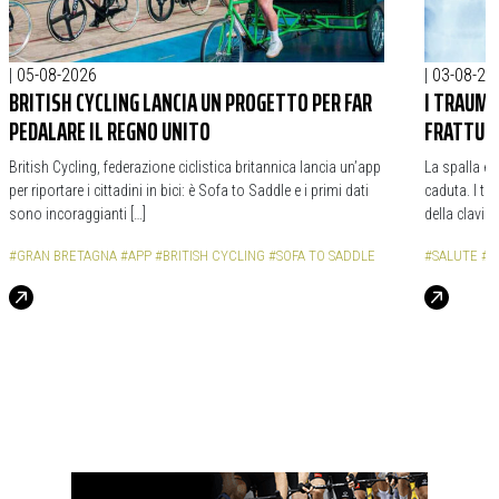
|
05-08-2026
|
03-08-20
BRITISH CYCLING LANCIA UN PROGETTO PER FAR
I TRAUMI
PEDALARE IL REGNO UNITO
FRATTURA
British Cycling, federazione ciclistica britannica lancia un’app
La spalla è 
per riportare i cittadini in bici: è Sofa to Saddle e i primi dati
caduta. I tr
sono incoraggianti […]
della clavic
#GRAN BRETAGNA
#APP
#BRITISH CYCLING
#SOFA TO SADDLE
#SALUTE
#C