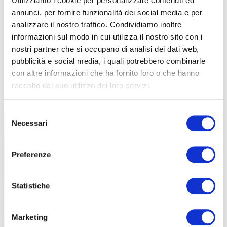
Utilizziamo i cookie per personalizzare contenuti ed
«Queste patologie croniche – prosegue Adamo Ruscelli – come il
annunci, per fornire funzionalità dei social media e per
diabete o le malattie cardiovascolari e del metabolismo, vengono
analizzare il nostro traffico. Condividiamo inoltre
curate con terapie specifiche.
Tuttavia l’idea è di far sì che i
informazioni sul modo in cui utilizza il nostro sito con i
pazienti e i cittadini non si ammalino
o comunque che lo facciano
nostri partner che si occupano di analisi dei dati web,
sempre più tardi. Per fare ciò si fanno delle relazioni con i comuni
pubblicità e social media, i quali potrebbero combinarle
e si sviluppano dei percorsi educazionali e delle attività di
con altre informazioni che ha fornito loro o che hanno
prevenzione.
Al centro c’è la salute dei pazienti ma anche un
raccolto dal suo utilizzo dei loro servizi.
beneficio socio economico
. Un cittadino attivo sarà, con buone
probabilità, un cittadino sano».
Selezione
Necessari
del
consenso
Preferenze
Statistiche
Marketing