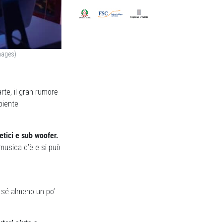
mages)
rte, il gran rumore
biente
netici e sub woofer.
usica c’è e si può
n sé almeno un po’