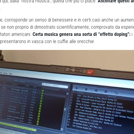
 qui, dalla “nostra musica”, quella che più ci piace.
Ascoltare questi au
.
ve, corrisponde un senso di benessere e in certi casi anche un aument
se non proprio di dimostrato scientificamente, comprovato da esperie
otatori americani.
Certa musica genera una sorta di “effetto doping”:
i 
i presentarono in vasca con le cuffie alle orecchie.