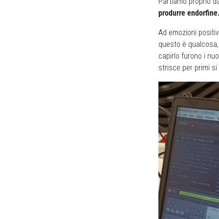
Partiamo proprio da
produrre endorfine
Ad emozioni positi
questo è qualcosa, 
capirlo furono i nu
strisce per primi s