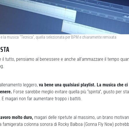
e la musica “Tecnica”, quella selezionata per BPM e chiaramente remixata
IUSTA
il tutto, pensiamo al benessere e anche all’ammazzare il tempo quando
ng.
 allenamento leggero,
va bene una qualsiasi playlist. La musica che c
genere.
Forse sarebbe meglio evitare quella più “spinta”, giusto per star
. E magari non far aumentare troppo i battiti.
 lavoro molto duro,
magari delle ripetute al massimo, un brano motivan
 la famigerata colonna sonora di Rocky Balboa (Gonna Fly Now) potreb