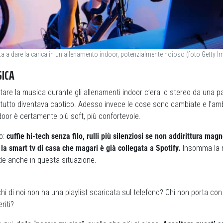
uta a dare la carica in un allenamento indoor, potenzialmente noioso (foto Getty I
SICA
tare la musica durante gli allenamenti indoor c’era lo stereo da una pa
a e tutto diventava caotico. Adesso invece le cose sono cambiate e l’am
door è certamente più soft, più confortevole.
o:
cuffie hi-tech senza filo, rulli più silenziosi se non addirittura mag
è la smart tv di casa che magari è già collegata a Spotify.
Insomma la m
de anche in questa situazione.
hi di noi non ha una playlist scaricata sul telefono? Chi non porta co
riti?