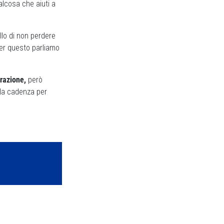
alcosa che aiuti a
llo di non perdere
er questo parliamo
trazione,
però
lla cadenza per