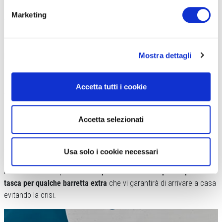
Tanto più pensate di sudare, tanto più sarà
importante che nel
Marketing
vostro rifornimento, solido o liquido ci sia del sale
. Negli
allenamenti lunghi, generalmente chi ha una sudorazione standard
dovrebbe assumere
un grammo e mezzo di sale per litro d’acqua
Mostra dettagli
bevuto
, mentre chi ha un sudore particolarmente salino, che si
riconosce per le macchie bianche che lascia sui vestiti e per il
fatto che brucia molto sugli occhi,
la quantità di sale al litro può
Accetta tutti i cookie
arrivare fino a 1,8-2 grammi.
Una buona soluzione per chi programma giri lunghi e ha poco
Accetta selezionati
spazio in tasca sono le bevande che forniscono sia carboidrati
che sale.
Consiglio di partire con due borracce piene di queste
soluzioni specifiche
, per poi magari utilizzare gli elettroliti in busta
Usa solo i cookie necessari
o tavoletta quando si riempie la borraccia alla fontana durante
l’allenamento. In questo modo
potrete salvare un po’ di spazio in
tasca per qualche barretta extra
che vi garantirà di arrivare a casa
evitando la crisi.