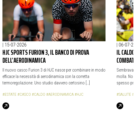
|
15-07-2026
|
06-07-20
HJC SPORTS FURION 3, IL BANCO DI PROVA
IL CALDO
DELL’AERODINAMICA
COMBATT
Il nuovo casco Furion 3 di HJC nasce per combinare in modo
Sembrava che
efficace la necessità di aerodinamica con la corretta
molla. Non è
termoregolazione. Uno studio davvero certosino […]
spesso provv
#ESTATE
#CASCO
#CALDO
#AERODINAMICA
#HJC
#SALUTE
#E