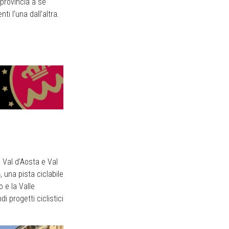
provincia a sé
ti l’una dall’altra.
o Val d’Aosta e Val
o
, una pista ciclabile
 e la Valle
 progetti ciclistici