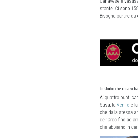
Canavese è vastiss
stante. Ci sono 158 
Bisogna partire da
Lo studio che cosa vi h
Ai quattro punti ca
Susa, la
VenTo
e l
che dalla stessa ar
dell’Orco fino ad a
che abbiamo in can