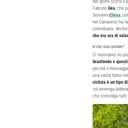
Nei giorni scorsi i
Fabrizio
Gea
, che p
Giovanni
Ellena
, uo
nel Canavese ha f
colombiano. Anche 
che era ora di valo
In che cosa consiste?
Ci muoviamo su più
Granfondo e questi 
perché il messaggio
una vasta fama nel 
ciclista è un tipo d
ciò avvenga dobbia
che coinvolga tutti.