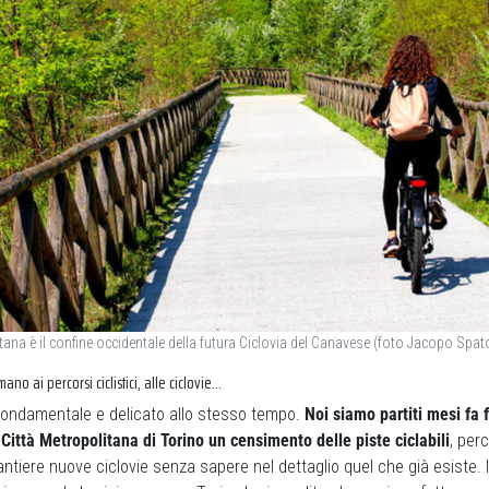
ana è il confine occidentale della futura Ciclovia del Canavese (foto Jacopo Spat
mano ai percorsi ciclistici, alle ciclovie…
ondamentale e delicato allo stesso tempo.
Noi siamo partiti mesi fa
 Città Metropolitana di Torino un censimento delle piste ciclabili
, per
antiere nuove ciclovie senza sapere nel dettaglio quel che già esiste. Il 