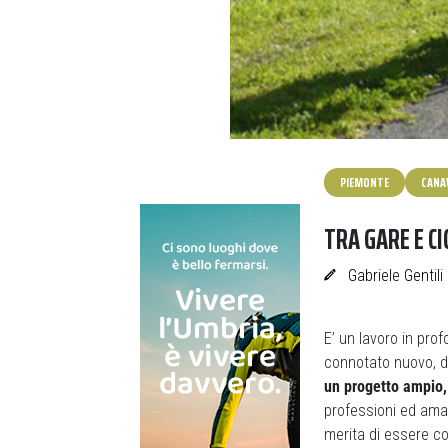
PIEMONTE
CANAV
TRA GARE E CI
Gabriele Gentili
E’ un lavoro in pro
connotato nuovo, di
un progetto ampio, 
professioni ed amat
merita di essere co