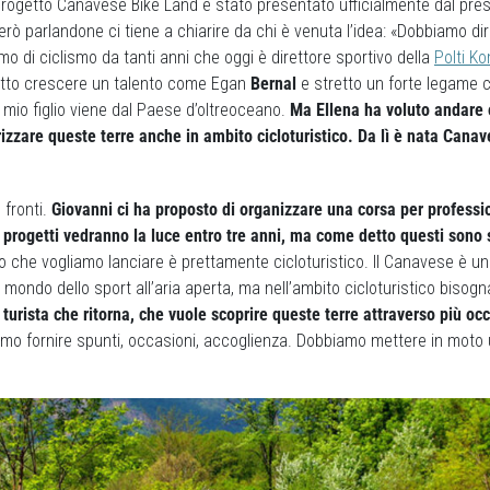
l progetto Canavese Bike Land è stato presentato ufficialmente dal pres
erò parlandone ci tiene a chiarire da chi è venuta l’idea: «Dobbiamo dire
mo di ciclismo da tanti anni che oggi è direttore sportivo della
Polti K
atto crescere un talento come Egan
Bernal
e stretto un forte legame c
mio figlio viene dal Paese d’oltreoceano.
Ma Ellena ha voluto andare 
rizzare queste terre anche in ambito cicloturistico. Da lì è nata Cana
 fronti.
Giovanni ci ha proposto di organizzare una corsa per professio
progetti vedranno la luce entro tre anni, ma come detto questi sono s
 che vogliamo lanciare è prettamente cicloturistico. Il Canavese è un 
mondo dello sport all’aria aperta, ma nell’ambito cicloturistico bisogna
i turista che ritorna, che vuole scoprire queste terre attraverso più oc
mo fornire spunti, occasioni, accoglienza. Dobbiamo mettere in moto u