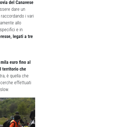
clovia del Canavese
 essere dare un
, raccordando i vari
lamente allo
specifici e in
resse, legati a tre
 mila euro fino al
 territorio che
tra, è quella che
icerche effettuati
 slow.