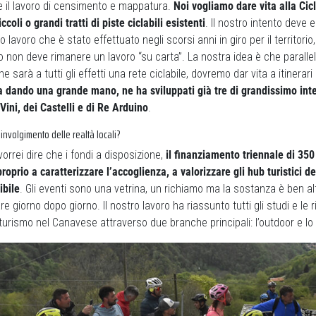
 il lavoro di censimento e mappatura.
Noi vogliamo dare vita alla Ci
ccoli o grandi tratti di piste ciclabili esistenti
. Il nostro intento deve
 lavoro che è stato effettuato negli scorsi anni in giro per il territorio
 non deve rimanere un lavoro “su carta”. La nostra idea è che paralle
e sarà a tutti gli effetti una rete ciclabile, dovremo dar vita a itinerari 
ta dando una grande mano, ne ha sviluppati già tre di grandissimo inte
Vini, dei Castelli e di Re Arduino
.
oinvolgimento delle realtà locali?
orrei dire che i fondi a disposizione,
il finanziamento triennale di 350
oprio a caratterizzare l’accoglienza, a valorizzare gli hub turistici del
ibile
. Gli eventi sono una vetrina, un richiamo ma la sostanza è ben al
 giorno dopo giorno. Il nostro lavoro ha riassunto tutti gli studi e le r
turismo nel Canavese attraverso due branche principali: l’outdoor e lo