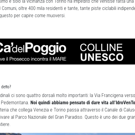
imo e solo la vicinanza con Torino ha impedito che venisse fatta una 
Comuni, oltre 400 mila residenti e tante, tante piste ciclabili indipenden
 questo per capire come muoversi.
a detto?
rdinali ci sono quattro dorsali molto importanti: la Via Francigena vers
a Pedemontana.
Noi quindi abbiamo pensato di dare vita all’IdroVenT
teria che collega Venezia e Torino passa attraverso il Canale di Caluso
rrivare al Parco Nazionale del Gran Paradiso. Questo è uno dei due grandi
tiere.