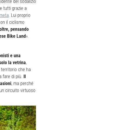
idente del sodalizio
 tutti grazie a
ometa
. Lui proprio
on il ciclismo
oltre, pensando
vese Bike Land
».
nisti e una
olo la vetrina
,
territorio che ha
 fare di più.
Il
casioni
, ma perché
n circuito virtuoso