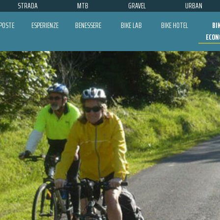
STRADA
MTB
GRAVEL
URBAN
POSTE
ESPERIENZE
BENESSERE
BIKE LAB
BIKE HOTEL
BI
ECON