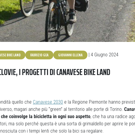
ESE BIKE LAND
FABRIZIO GEA
GIOVANNI ELLENA
| 4 Giugno 2024
CLOVIE, I PROGETTI DI CANAVESE BIKE LAND
fondità quello che
Canavese 2030
e la Regione Piemonte hanno previst
verso, magari anche più “green” al territorio alle porte di Torino.
Canav
che coinvolge la bicicletta in ogni suo aspetto
, che ha una radice ago
ori, ma solo perché questa è una sorta di grimaldello per aprire le por
nosciuta con i tempi lenti che solo la bici sa regalare.