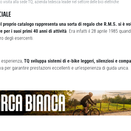
o visita alla sede TQ, azienda tedesca leader nel settore delle bici elettriche
CIALE
l proprio catalogo rappresenta una sorta di regalo che R.M.S. si è vo
 per i suoi primi 40 anni di attività
. Era infatti il 28 aprile 1985 quan
tro degli esercenti.
i esperienza,
TQ sviluppa sistemi di e-bike leggeri, silenziosi e compa
va per garantire prestazioni eccellenti e un’esperienza di guida unica.