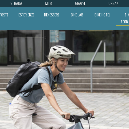
STRADA
MTB
GRAVEL
URBAN
POSTE
ESPERIENZE
BENESSERE
BIKE LAB
BIKE HOTEL
BI
ECON