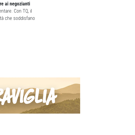
re ai negozianti
tare. Con TQ, il
lità che soddisfano
Next