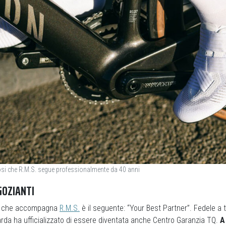
iosi che R.M.S. segue professionalmente da 40 anni
GOZIANTI
to che accompagna
R.M.S.
è il seguente: “Your Best Partner”. Fedele a t
da ha ufficializzato di essere diventata anche Centro Garanzia TQ.
A 