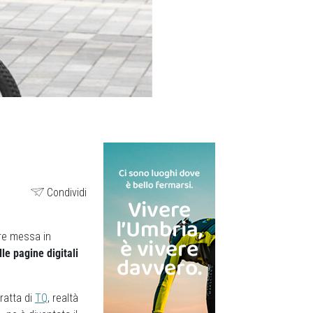
Condividi
ere messa in
le pagine digitali
tratta di
TQ
, realtà