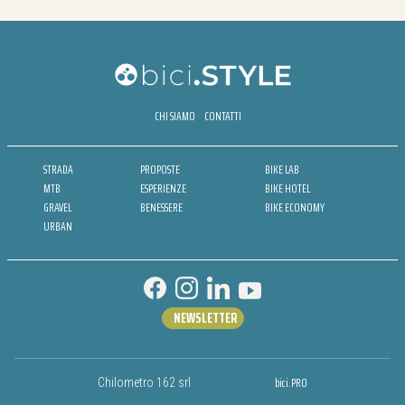
CHI SIAMO
CONTATTI
STRADA
PROPOSTE
BIKE LAB
MTB
ESPERIENZE
BIKE HOTEL
GRAVEL
BENESSERE
BIKE ECONOMY
URBAN
NEWSLETTER
bici.PRO
Chilometro 162 srl