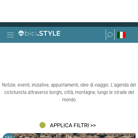
Vai al contenuto
Ricerca per:
Navigazione principale
Ricerca per:
PROPOSTE
Notizie, eventi, iniziative, appuntamenti, idee di viaggio. L’agenda del
cicloturista attraverso borghi, città, montagne, lungo le strade del
mondo
APPLICA FILTRI >>