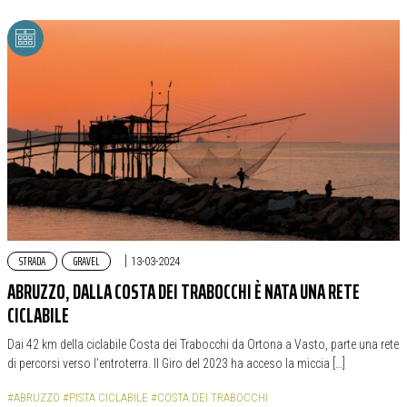
STRADA
GRAVEL
|
13-03-2024
ABRUZZO, DALLA COSTA DEI TRABOCCHI È NATA UNA RETE
CICLABILE
Dai 42 km della ciclabile Costa dei Trabocchi da Ortona a Vasto, parte una rete
di percorsi verso l’entroterra. Il Giro del 2023 ha acceso la miccia […]
#ABRUZZO
#PISTA CICLABILE
#COSTA DEI TRABOCCHI