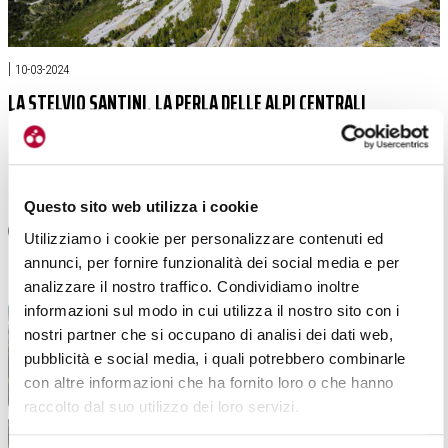
|
10-03-2024
LA STELVIO SANTINI, LA PERLA DELLE ALPI CENTRALI
Questo sito web utilizza i cookie
Iniziamo una panoramica delle prove più entusiasmanti dislocate lungo l’arco
alpino. Partiamo con La Stelvio Santini, perla delle Alpi Retiche […]
Utilizziamo i cookie per personalizzare contenuti ed
annunci, per fornire funzionalità dei social media e per
#STELVIO
#VALTELLINA
#SANTINI
#LA STELVIO SANTINI
#MARIO ZANGRANDO
analizzare il nostro traffico. Condividiamo inoltre
informazioni sul modo in cui utilizza il nostro sito con i
nostri partner che si occupano di analisi dei dati web,
pubblicità e social media, i quali potrebbero combinarle
con altre informazioni che ha fornito loro o che hanno
raccolto dal suo utilizzo dei loro servizi.
Selezione
Necessari
del
consenso