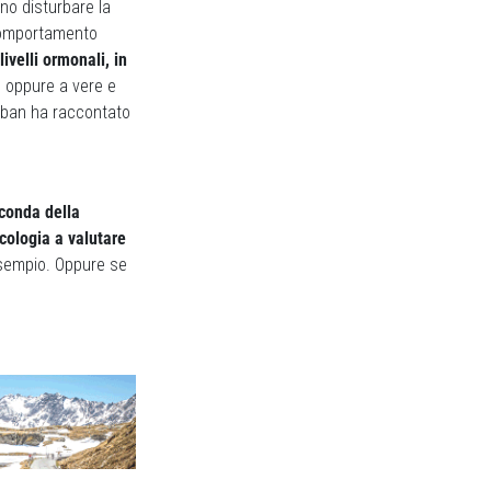
o disturbare la
l comportamento
livelli ormonali, in
e, oppure a vere e
teban ha raccontato
econda della
ecologia a valutare
sempio. Oppure se