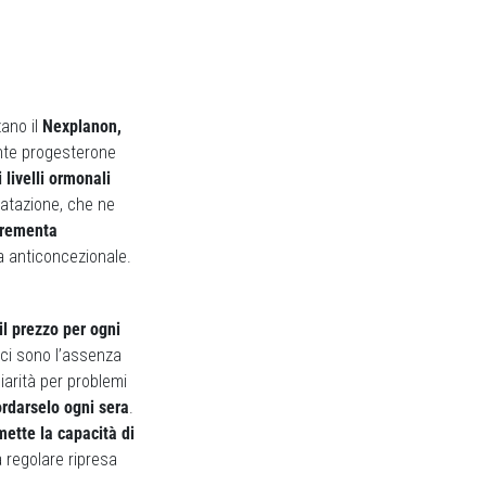
zano il
Nexplanon,
nte progesterone
i livelli ormonali
dratazione, che ne
crementa
ia anticoncezionale.
il prezzo per ogni
i ci sono l’assenza
iarità per problemi
ordarselo ogni sera
.
ette la capacità di
la regolare ripresa