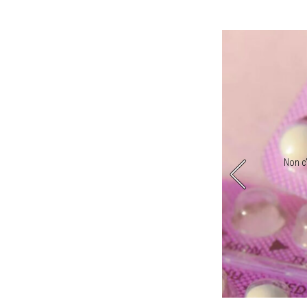
interno del braccio e rilascia gradualmente progesterone
Non c’