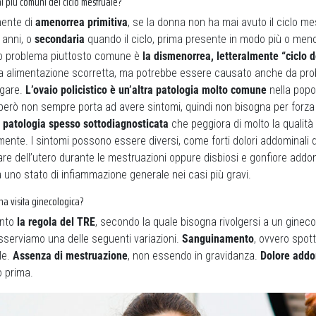
ni più comuni del ciclo mestruale?
mente di
amenorrea primitiva
, se la donna non ha mai avuto il ciclo me
 anni, o
secondaria
quando il ciclo, prima presente in modo più o meno
ro problema piuttosto comune è
la dismenorrea, letteralmente “ciclo 
a alimentazione scorretta, ma potrebbe essere causato anche da prob
agare.
L’ovaio policistico è un’altra patologia molto comune
nella popo
erò non sempre porta ad avere sintomi, quindi non bisogna per forza i
a patologia spesso sottodiagnosticata
che peggiora di molto la qualità 
ente. I sintomi possono essere diversi, come forti dolori addominali 
are dell’utero durante le mestruazioni oppure disbiosi e gonfiore addo
 a uno stato di infiammazione generale nei casi più gravi.
a visita ginecologica?
ento
la regola del TRE
, secondo la quale bisogna rivolgersi a un gineco
sserviamo una delle seguenti variazioni.
Sanguinamento
, ovvero spott
le.
Assenza di mestruazione
, non essendo in gravidanza.
Dolore addo
o prima.