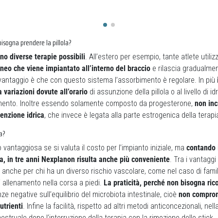
isogna prendere la pillola?
ono diverse terapie possibili
. All’estero per esempio, tante atlete utiliz
neo che viene impiantato all’interno del braccio
e rilascia gradualme
l vantaggio è che con questo sistema l’assorbimento è regolare. In più
 variazioni dovute all’orario
di assunzione della pillola o al livello di i
imento. Inoltre essendo solamente composto da progesterone,
non in
enzione idrica
, che invece è legata alla parte estrogenica della terap
sa?
antaggiosa se si valuta il costo per l’impianto iniziale, ma
contando 
la, in tre anni Nexplanon risulta anche più conveniente
. Tra i vantagg
i anche per chi ha un diverso rischio vascolare, come nel caso di famil
i allenamento nella corsa a piedi.
La praticità, perché non bisogna ric
ze negative sull’equilibrio del microbiota intestinale, cioè
non comprom
utrienti
. Infine la facilità, rispetto ad altri metodi anticoncezionali, nel
estruale dopo l’interruzione della terapia con la rimozione dello stick.