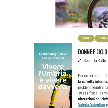
SALUTE
CICLO M
DONNE E CICL
Rossella Ratto
Parlare di salute a
la corretta inform
problemi legati al c
stress fisico. Talv
alterazioni del cicl
Valeria Valentino
p