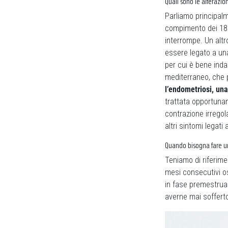
Quali sono le alterazio
Parliamo principal
compimento dei 18
interrompe. Un alt
essere legato a un
per cui è bene ind
mediterraneo, che p
l’endometriosi, un
trattata opportunam
contrazione irregol
altri sintomi legati
Quando bisogna fare un
Teniamo di riferim
mesi consecutivi o
in fase premestrua
averne mai soffert