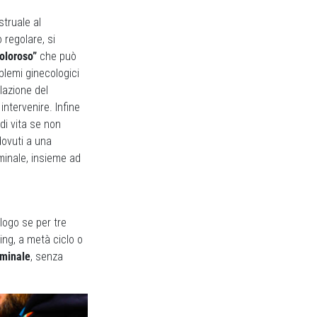
struale al
 regolare, si
doloroso”
che può
lemi ginecologici
lazione del
ntervenire. Infine
di vita se non
dovuti a una
minale, insieme ad
logo se per tre
ing, a metà ciclo o
minale
, senza