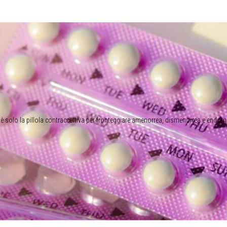
è solo la pillola contraccettiva per fronteggiare amenorrea, dismenorrea e endom