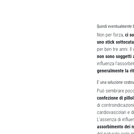
Quindi eventualmente b
Non per forza,
ci s
uno stick sottocuta
per ben tre anni. I
non sono soggetti a
influenza l’assorb
generalmente la rit
E’ una soluzione costo
Può sembrare poco v
confezione di pillo
di controindicazion
cardiovascolari e d
L’assenza di influen
assorbimento dei n
del naturale ciclo m