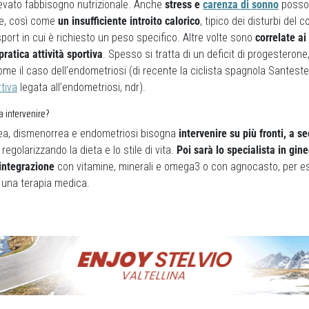
levato fabbisogno nutrizionale. Anche
stress e
carenza di sonno
posson
le, così come
un insufficiente introito calorico
, tipico dei disturbi de
sport in cui è richiesto un peso specifico. Altre volte sono
correlate ai 
pratica attività sportiva
. Spesso si tratta di un deficit di progesteron
ome il caso dell’endometriosi (di recente la ciclista spagnola Santes
tiva
legata all’endometriosi, ndr).
 intervenire?
ea, dismenorrea e endometriosi bisogna
intervenire su più fronti, a s
a regolarizzando la dieta e lo stile di vita.
Poi sarà lo specialista in gin
’integrazione
con vitamine, minerali e omega3 o con agnocasto, per e
 una terapia medica.