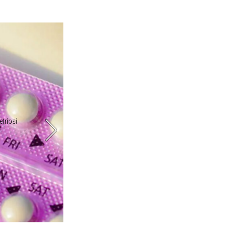
etriosi
Il Nexplanon è uno stick sottocutaneo che viene impiant