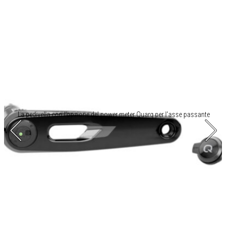
La pedivella con l’opzione del power meter Quarq per l’asse passante