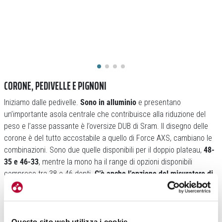
CORONE, PEDIVELLE E PIGNONI
Iniziamo dalle pedivelle.
Sono in alluminio
e presentano
un’importante asola centrale che contribuisce alla riduzione del
peso e l’asse passante è l’oversize DUB di Sram. Il disegno delle
corone è del tutto accostabile a quello di Force AXS, cambiano le
combinazioni. Sono due quelle disponibili per il doppio plateau,
48-
35 e 46-33
, mentre la mono ha il range di opzioni disponibili
compreso tra 38 e 46 denti.
C’è anche l’opzione del misuratore di
potenza Quarq
, la versione da inserire nell’asola dell’asse
passante.
Questo sito web utilizza i cookie