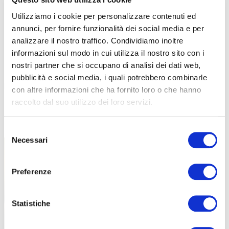
Utilizziamo i cookie per personalizzare contenuti ed
annunci, per fornire funzionalità dei social media e per
analizzare il nostro traffico. Condividiamo inoltre
informazioni sul modo in cui utilizza il nostro sito con i
nostri partner che si occupano di analisi dei dati web,
I pignoni sono completamente in acciaio
e mutuano la costruzione
pubblicità e social media, i quali potrebbero combinarle
Full Pin
in un blocco unico da Force e Red AXS, così come
con altre informazioni che ha fornito loro o che hanno
l’ingaggio XDR sul corpetto della ruota. Le scale disponibili sono
raccolto dal suo utilizzo dei loro servizi.
due:
10-30 e 10-36
. discorso differente per la XPLR, disponibile con
la scala pignoni
10-46
.
Selezione
Necessari
del
consenso
Preferenze
Statistiche