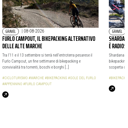
GRAVEL
GRAVEL
|
08-08-2026
FURLO CAMPOUT, IL BIKEPACKING ALTERNATIVO
SHARDANA
DELLE ALTE MARCHE
È RADIOS
Tra l’11 e il 13 settembre si terrà nell’entroterra pesarese il
Shardana Bi
Furlo Campout, un fine settimane di bikepacking e
bikepacking,
convivialità tra torrenti, boschi e borghi […]
scoperta de
#CICLOTURISMO
#MARCHE
#BIKEPACKING
#GOLE DEL FURLO
#BIKEPACKI
#APPENNINO
#FURLO CAMPOUT