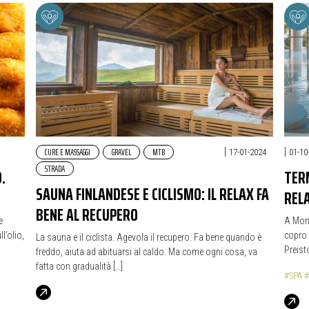
CURE E MASSAGGI
GRAVEL
MTB
|
|
17-01-2024
01-10
STRADA
.
TER
SAUNA FINLANDESE E CICLISMO: IL RELAX FA
RELA
BENE AL RECUPERO
e
A Mont
l’olio,
copro 
La sauna e il ciclista. Agevola il recupero. Fa bene quando è
Preist
freddo, aiuta ad abituarsi al caldo. Ma come ogni cosa, va
fatta con gradualità […]
#SPA
#