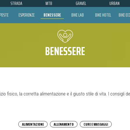
STRADA
MTB
GRAVEL
URBAN
POSTE
ESPERIENZE
BENESSERE
BIKE LAB
BIKE HOTEL
BIKE E
BENESSERE
io fisico, la corretta alimentazione e il giusto stile di vita. I consigli 
ALIMENTAZIONE
ALLENAMENTO
CURE E MASSAGGI