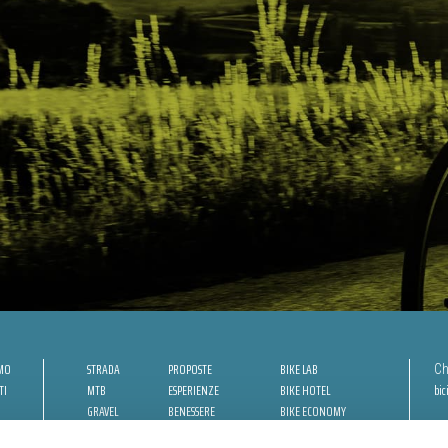
AMO
STRADA
PROPOSTE
BIKE LAB
Ch
TI
MTB
ESPERIENZE
BIKE HOTEL
bic
GRAVEL
BENESSERE
BIKE ECONOMY
URBAN