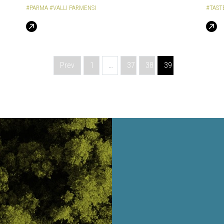
#PARMA
#VALLI PARMENSI
#TAST
Prev
1
…
37
38
39