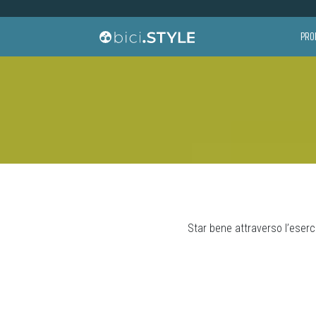
Vai al contenuto
PRO
Navigazione principale
Ricerca per:
Star bene attraverso l’eserciz