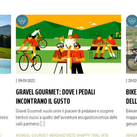
|
|
09-03-2022
20-02
GRAVEL GOURMET: DOVE I PEDALI
BIKE
INCONTRANO IL GUSTO
DELL
Gravel Gourmet vuole unire il piacere di pedalare e scoprire
Bikean
lness
territori nuovi a quello dell’avventura enogastronomica delle
mappe 
valli parmensi […]
genuino
E
#GRAVEL GOURMET
#BIKEANDTASTE
#HAPPY TRAIL MTB
#BIKE