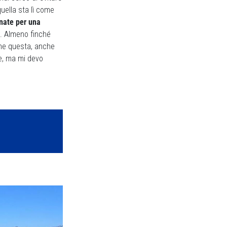
uella sta lì come
nate per una
a. Almeno finché
ene questa, anche
de, ma mi devo