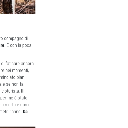
ato compagno di
are
. E con la poca
 di faticare ancora.
vere bei momenti,
ominciato pian
a e se non fai
icloturista.
Il
 per me è stato
nco morto e non ci
metri l’anno.
Da