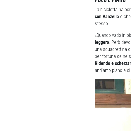
La bicicletta ha po
con Vanzella
e che 
stesso.
«Quando vado in bi
leggero
. Però devo
una squadrettina che
per fortuna ce ne s
Ridendo e scherzan
andiamo piano e ci d