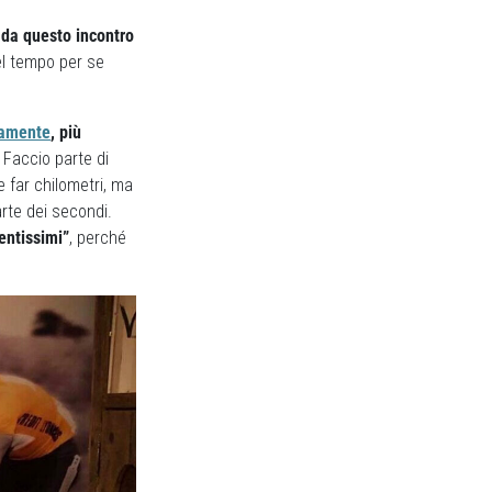
 da questo incontro
el tempo per se
camente
, più
 Faccio parte di
e far chilometri, ma
rte dei secondi.
entissimi”
, perché