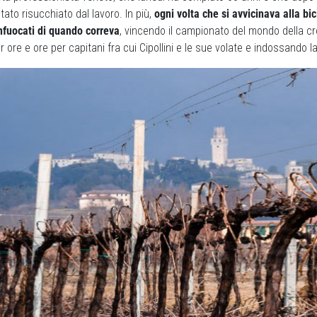
tato risucchiato dal lavoro. In più,
ogni volta che si avvicinava alla bi
 infuocati di quando correva
, vincendo il campionato del mondo della c
 ore e ore per capitani fra cui Cipollini e le sue volate e indossando la