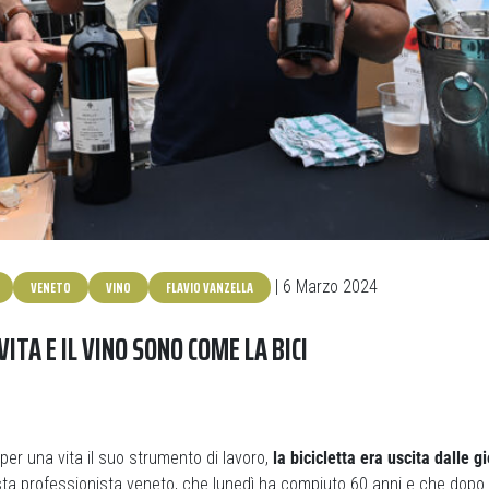
VENETO
VINO
FLAVIO VANZELLA
| 6 Marzo 2024
VITA E IL VINO SONO COME LA BICI
er una vita il suo strumento di lavoro,
la bicicletta era uscita dalle g
ista professionista veneto, che lunedì ha compiuto 60 anni e che dopo il 