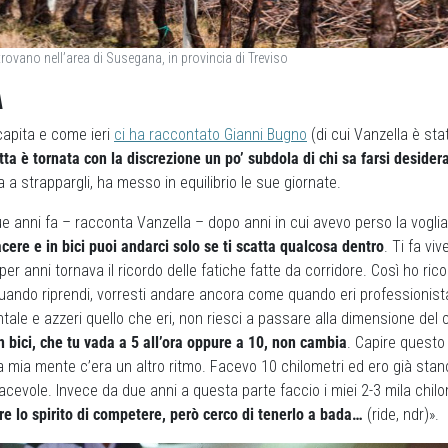
i trovano nell’area di Susegana, in provincia di Treviso
A
apita e come ieri
ci ha raccontato Gianni Bugno
(di cui Vanzella è st
etta è tornata con la discrezione un po’ subdola di chi sa farsi desider
a a strappargli, ha messo in equilibrio le sue giornate.
e anni fa – racconta Vanzella – dopo anni in cui avevo perso la voglia
cere e in bici puoi andarci solo se ti scatta qualcosa dentro
. Ti fa vi
er anni tornava il ricordo delle fatiche fatte da corridore. Così ho ric
uando riprendi, vorresti andare ancora come quando eri professionist
le e azzeri quello che eri, non riesci a passare alla dimensione del c
n bici, che tu vada a 5 all’ora oppure a 10, non cambia
. Capire questo
lla mia mente c’era un altro ritmo. Facevo 10 chilometri ed ero già sta
iacevole. Invece da due anni a questa parte faccio i miei 2-3 mila chilo
e lo spirito di competere, però cerco di tenerlo a bada…
(ride, ndr)».