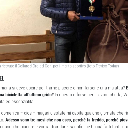
a ricevuto il Collare d’Oro del Coni per il merito sportivo (foto Treviso Today)
EL
timana si deve uscire per trarne piacere e non farsene una malattia?
E
a bicicletta all’ultimo grido?
In questo e forse per il lavoro che fa, 
ità ed essenzialità.
a domenica – dice – magari d’estate mi capita qualche giornata che r
to.
Adesso sono tre mesi che non esco, perché fa freddo, perché piov
quando ho piacere e voglia di andare: sacrifici ne ho già fatti tanti, qu