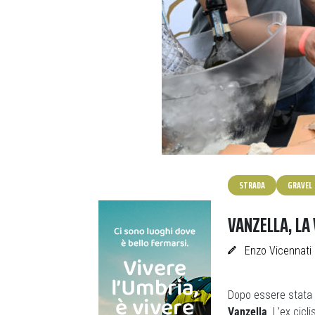
STRADA
GRAVEL
VANZELLA, LA 
Enzo Vicennati
Dopo essere stata p
Vanzella
. L’ex cicl