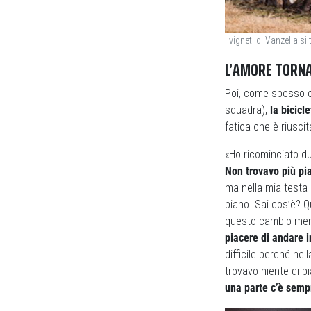
I vigneti di Vanzella s
L’AMORE TORN
Poi, come spesso c
squadra),
la bicicl
fatica che è riuscit
«Ho ricominciato du
Non trovavo più pia
ma nella mia testa p
piano. Sai cos’è? Q
questo cambio menta
piacere di andare i
difficile perché ne
trovavo niente di p
una parte c’è sempr