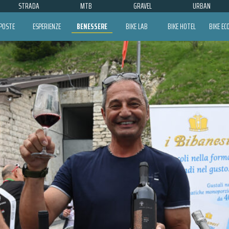
STRADA
MTB
GRAVEL
URBAN
POSTE
ESPERIENZE
BENESSERE
BIKE LAB
BIKE HOTEL
BIKE E