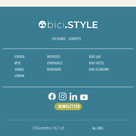
CHI SIAMO
CONTATTI
STRADA
PROPOSTE
BIKE LAB
MTB
ESPERIENZE
BIKE HOTEL
GRAVEL
BENESSERE
BIKE ECONOMY
URBAN
NEWSLETTER
bici.PRO
Chilometro 162 srl