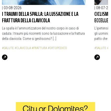
|
03-08-2026
|
08-07-20
I TRAUMI DELLA SPALLA: LA LUSSAZIONE E LA
CICLISMO
FRATTURA DELLA CLAVICOLA
ECCELLEN
La spalla è l’ammortizzatore del nostro corpo in caso di
L’ipertensio
caduta. I traumi più ricorrenti sono la lussazione e la frattura
gli uomini c
della clavicola. Come si gestiscono? […]
patto che no
#SALUTE
#CLAVICOLA
#FRATTURA
#ORTOPEDICO
#SALUTE
#I