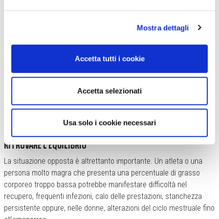
Il grasso viscerale va tenuto d’occhio per le possibili conseguenze sulla salute
(
depositphotos.com
)
Mostra dettagli
Il piano alimentare potrà prevedere
una moderata restrizione
calorica
, un’adeguata quota proteica per preservare la massa
Accetta tutti i cookie
muscolare, un maggiore consumo di verdura, legumi, cereali
integrali e alimenti ricchi di fibre, insieme a una riduzione degli
alimenti ad alta densità energetica e degli zuccheri aggiunti.
Accetta selezionati
Spesso sarà necessario rivedere anche alcune abitudini
quotidiane consolidate
, perché il cambiamento dello stile
Usa solo i cookie necessari
alimentare rappresenta il vero trattamento a lungo termine.
RITROVARE L’EQUILIBRIO
La situazione opposta è altrettanto importante. Un atleta o una
persona molto magra che presenta una percentuale di grasso
corporeo troppo bassa potrebbe manifestare difficoltà nel
recupero, frequenti infezioni, calo delle prestazioni, stanchezza
persistente oppure, nelle donne, alterazioni del ciclo mestruale fino