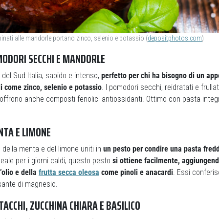
inati alle mandorle portano zinco, selenio e potassio (
depositphotos.com
)
OMODORI SECCHI E MANDORLE
del Sud Italia, sapido e intenso,
perfetto per chi ha bisogno di un app
i come zinco, selenio e potassio
. I pomodori secchi, reidratati e frull
 offrono anche composti fenolici antiossidanti. Ottimo con pasta integr
NTA E LIMONE
o della menta e del limone uniti in
un pesto per condire una pasta fredd
ideale per i giorni caldi, questo pesto
si ottiene facilmente, aggiungend
’olio e della
frutta secca oleosa
come pinoli e anacardi
. Essi conferi
sante di magnesio.
STACCHI, ZUCCHINA CHIARA E BASILICO