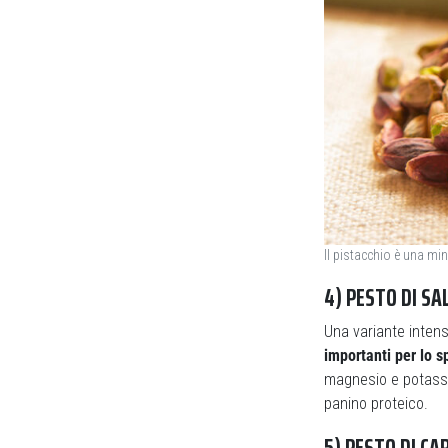
Il pistacchio è una min
4) PESTO DI SA
Una variante intens
importanti per lo s
magnesio e potass
panino proteico.
5) PESTO DI CA