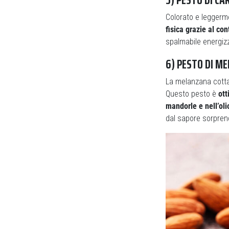
Colorato e leggerm
fisica grazie al co
spalmabile energizz
6) PESTO DI M
La melanzana cotta 
Questo pesto è
ott
mandorle e nell’oli
dal sapore sorprend