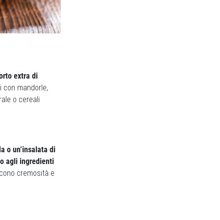
orto extra di
ati con mandorle,
ale o cereali
a o un’insalata di
o agli ingredienti
scono cremosità e