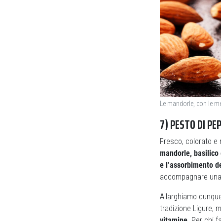
Le mandorle, con le me
7) PESTO DI PE
Fresco, colorato e 
mandorle, basilico
e l’assorbimento de
accompagnare una 
Allarghiamo dunque 
tradizione Ligure, 
vitamine
. Per chi f