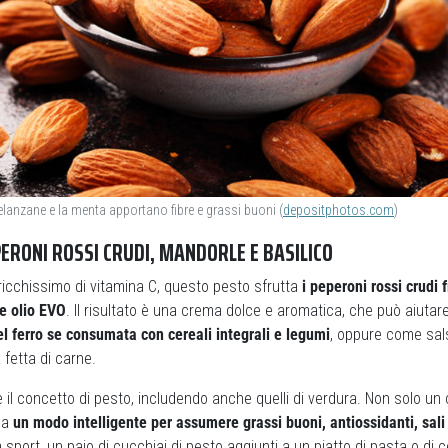
lanzane e la menta apportano fibre e grassi buoni (
depositphotos.com
)
PERONI ROSSI CRUDI, MANDORLE E BASILICO
ricchissimo di vitamina C, questo pesto sfrutta
i peperoni rossi crudi f
 e olio EVO
. Il risultato è una crema dolce e aromatica, che può aiuta
l ferro se consumata con cereali integrali e legumi
, oppure come sal
fetta di carne.
il concetto di pesto, includendo anche quelli di verdura. Non solo un
ma
un modo intelligente per assumere grassi buoni, antiossidanti, sali
a sport, un paio di cucchiai di pesto aggiunti a un piatto di pasta o di 