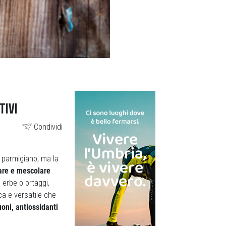
TIVI
Condividi
l parmigiano, ma la
iare e mescolare
 erbe o ortaggi,
ca e versatile che
uoni, antiossidanti