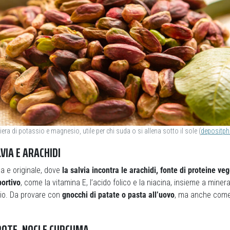
iera di potassio e magnesio, utile per chi suda o si allena sotto il sole (
depositp
LVIA E ARACHIDI
a e originale, dove
la salvia incontra le arachidi, fonte di proteine veg
portivo
, come la vitamina E, l’acido folico e la niacina, insieme a miner
io. Da provare con
gnocchi di patate o pasta all’uovo
, ma anche come
ROTE, NOCI E CURCUMA