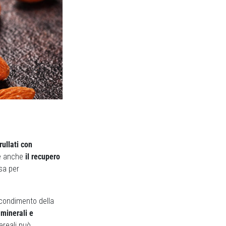
rullati con
re anche
il recupero
sa per
 condimento della
 minerali e
cereali può