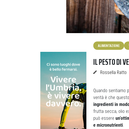
ALIMENTAZIONE
IL PESTO DI V
Rossella Ratto
Quando sentiamo par
verità è che questo
ingredienti in mod
frutta secca, olio 
può essere
un’otti
e micronutrienti
.