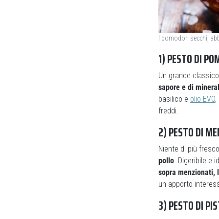
I pomodori secchi, abb
1) PESTO DI P
Un grande classico 
sapore e di mineral
basilico e
olio EVO
,
freddi.
2) PESTO DI ME
Niente di più fresc
pollo
. Digeribile e 
sopra menzionati, l
un apporto interes
3) PESTO DI PI