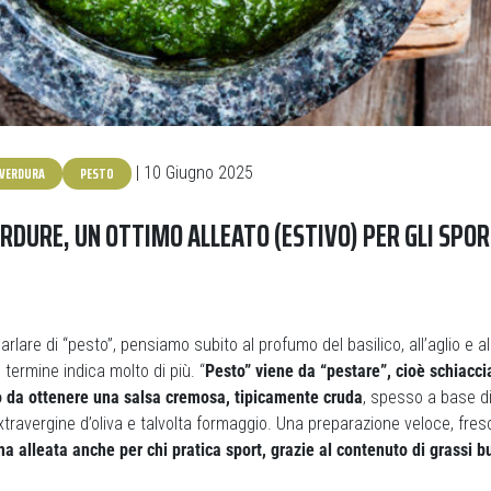
VERDURA
PESTO
| 10 Giugno 2025
ERDURE, UN OTTIMO ALLEATO (ESTIVO) PER GLI SPOR
lare di “pesto”, pensiamo subito al profumo del basilico, all’aglio e a
 termine indica molto di più. “
Pesto” viene da “pestare”, cioè schiacc
o da ottenere una salsa cremosa, tipicamente cruda
, spesso a base di
extravergine d’oliva e talvolta formaggio. Una preparazione veloce, fres
ma alleata anche per chi pratica sport, grazie al contenuto di grassi b