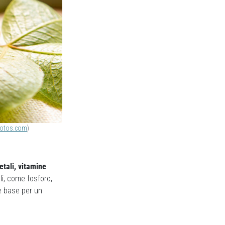
hotos.com
)
etali, vitamine
ali, come fosforo,
 base per un