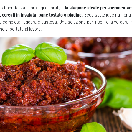
a abbondanza di ortaggi colorati, è
la stagione ideale per sperimentare 
 cereali in insalata, pane tostato o piadine.
Ecco sette idee nutrienti
 completa, leggera e gustosa. Una soluzione per inserire la verdura i
e vi portate al lavoro.