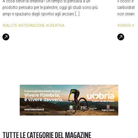
A cosa serve la creatina? Un tempo si pensava a un
Il cocco è i
prodotto pensato per le palestre, oggi gli studi sono più
carboidrati.
ampi e spaziano dagli sportivi agli anziani […]
non creare sq
#SALUTE
#INTEGRAZIONE
#CREATINA
#GRASSI
#C
TUTTE LE CATEGORIE DEL MAGAZINE