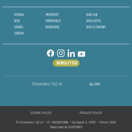
STRADA
PROPOSTE
BIKE LAB
MTB
ESPERIENZE
BIKE HOTEL
GRAVEL
BENESSERE
BIKE ECONOMY
URBAN
NEWSLETTER
bici.PRO
Chilometro 162 srl
COOKIE POLICY
PRIVACY POLICY
© Chilometro 162 srl – P.I. 04522410408 – Via Soardi 5, 47921 – Rimini (RN)
Realizzato da SUNTIMES