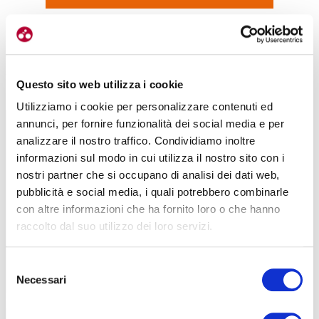
Infine, oltre al contributo energetico, è interessante anche
il
contenuto di micronutrienti: l’orzo apporta magnesio, fosforo,
selenio e vitamine del gruppo B
, nutrienti coinvolti nel metabolismo
Questo sito web utilizza i cookie
energetico e nel funzionamento muscolare.
Utilizziamo i cookie per personalizzare contenuti ed
annunci, per fornire funzionalità dei social media e per
analizzare il nostro traffico. Condividiamo inoltre
informazioni sul modo in cui utilizza il nostro sito con i
nostri partner che si occupano di analisi dei dati web,
pubblicità e social media, i quali potrebbero combinarle
con altre informazioni che ha fornito loro o che hanno
raccolto dal suo utilizzo dei loro servizi.
Selezione
Necessari
del
consenso