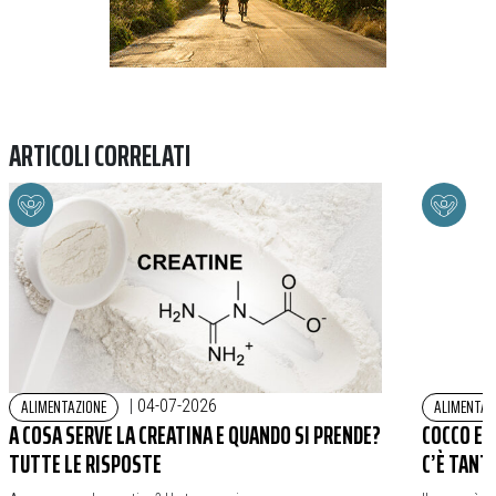
ARTICOLI CORRELATI
ALIMENTAZIONE
ALIMENTAZ
|
04-07-2026
A COSA SERVE LA CREATINA E QUANDO SI PRENDE?
COCCO E 
TUTTE LE RISPOSTE
C’È TANT