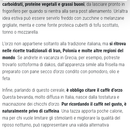
carboidrati, proteine vegetali e grassi buoni
, da lasciare pronto in
frigorifero per quando si rientra alla sera post allenamento. Un’altra
idea estiva può essere servirlo freddo con zucchine o melanzane
grigliate, menta e come fonte proteica cubetti di tofu scottato,
tonno o mozzarella.
L’orzo non appartiene soltanto alla tradizione italiana, ma
si ritrova
nelle ricette tradizionali di Iran, Polonia e molte altre regioni del
mondo
. Se andrete in vacanza in Grecia, per esempio, potreste
trovarlo sottoforma di dakos, dall’apparenza simile alla frisella ma
preparato con pane secco d’orzo condito con pomodoro, olio e
feta.
Infine, parlando di questo cereale,
è obbligo citare il caffè d’orzo
.
Questa bevanda, molto diffusa in Italia, nasce dalla tostatura e
macinazione dei chicchi d’orzo.
Pur ricordando il caffè nel gusto, è
naturalmente privo di caffeina
. Una tazza apporta poche calorie,
ma per chi vuole limitare gli stimolanti e migliorare la qualità del
riposo notturno, può rappresentare una valida alternativa