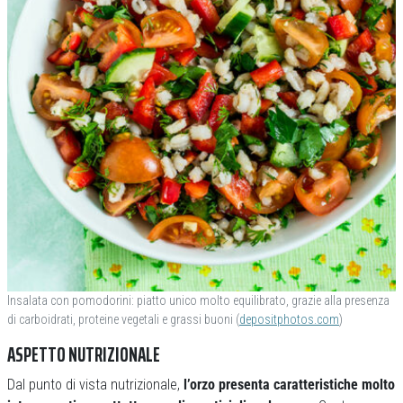
Insalata con pomodorini: piatto unico molto equilibrato, grazie alla presenza
di carboidrati, proteine vegetali e grassi buoni (
depositphotos.com
)
ASPETTO NUTRIZIONALE
Dal punto di vista nutrizionale,
l’orzo presenta caratteristiche molto