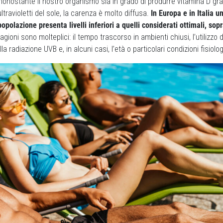
nostante il nostro organismo sia in grado di produrre vitamina D graz
 ultravioletti del sole, la carenza è molto diffusa.
In Europa e in Italia u
popolazione presenta livelli inferiori a quelli considerati ottimali, sop
agioni sono molteplici: il tempo trascorso in ambienti chiusi, l’utilizzo d
la radiazione UVB e, in alcuni casi, l’età o particolari condizioni fisiolo