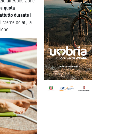
ie all’esposizione
na quota
rattutto durante i
i creme solari, la
giche.