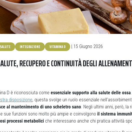
SALUTE
INTEGRAZIONE
VITAMINA D
| 15 Giugno 2026
SALUTE, RECUPERO E CONTINUITÀ DEGLI ALLENAMENT
ina D è riconosciuta come
essenziale supporto alla salute delle ossa
stra disposizione
, questa svolge un ruolo essenziale nell’assorbimento
sce al mantenimento di uno scheletro sano
. Negli ultimi anni, però, la 
le sue funzioni sono molto più ampie e coinvolgono
il sistema immunit
osi processi metabolici
che interessano anche chi pratica attività spo