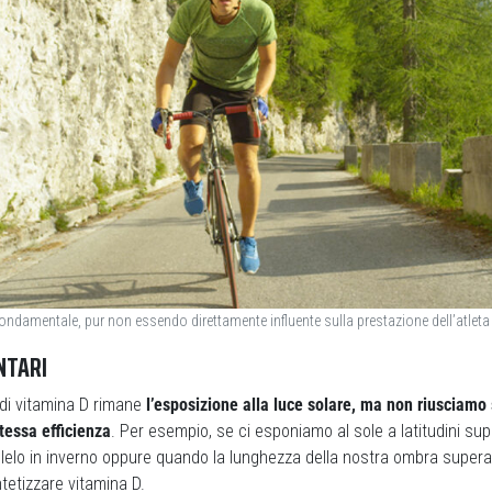
fondamentale, pur non essendo direttamente influente sulla prestazione dell’atleta 
NTARI
 di vitamina D rimane
l’esposizione alla luce solare, ma non riusciamo
stessa efficienza
. Per esempio, se ci esponiamo al sole a latitudini supe
lelo in inverno oppure quando la lunghezza della nostra ombra supera 
tetizzare vitamina D.