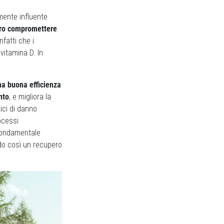
mente influente
bero compromettere
nfatti che i
 vitamina D. In
na buona efficienza
nto
, e migliora la
ici di danno
ocessi
 fondamentale
ndo così un recupero