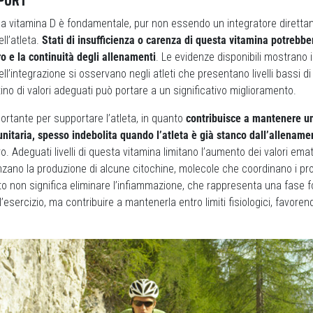
 la vitamina D è fondamentale, pur non essendo un integratore diretta
ll’atleta.
Stati di insufficienza o carenza di questa vitamina potreb
ro e la continuità degli allenamenti
. Le evidenze disponibili mostrano i
ll’integrazione si osservano negli atleti che presentano livelli bassi di
istino di valori adeguati può portare a un significativo miglioramento.
ortante per supportare l’atleta, in quanto
contribuisce a mantenere u
nitaria, spesso indebolita quando l’atleta è già stanco dall’allename
o. Adeguati livelli di questa vitamina limitano l’aumento dei valori emat
nzano la produzione di alcune citochine, molecole che coordinano i pr
to non significa eliminare l’infiammazione, che rappresenta una fase
l’esercizio, ma contribuire a mantenerla entro limiti fisiologici, favore