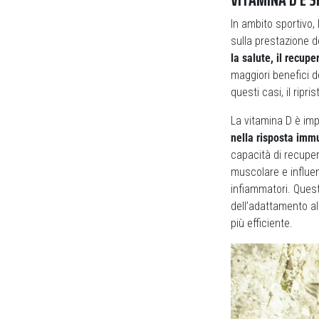
In ambito sportivo,
sulla prestazione de
la salute, il recupe
maggiori benefici de
questi casi, il ripr
La vitamina D è imp
nella risposta immu
capacità di recuper
muscolare e influe
infiammatori. Ques
dell’adattamento al
più efficiente.