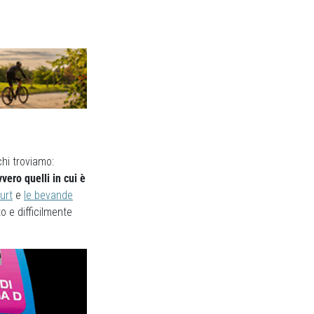
chi troviamo:
vvero quelli in cui è
urt
e
le bevande
o e difficilmente