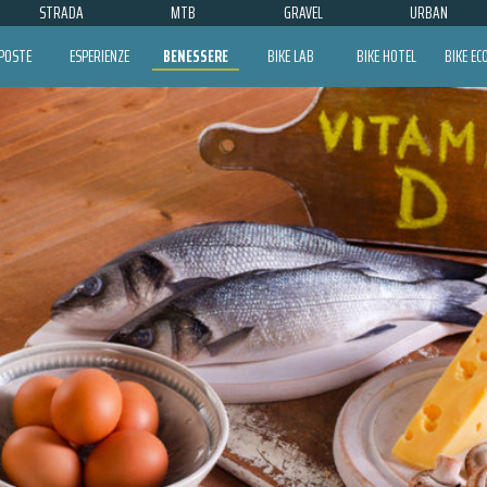
STRADA
MTB
GRAVEL
URBAN
POSTE
ESPERIENZE
BENESSERE
BIKE LAB
BIKE HOTEL
BIKE E