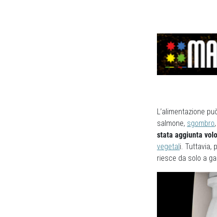
L’alimentazione può
salmone,
sgombro
stata aggiunta vol
vegetal
i. Tuttavia,
riesce da solo a gar