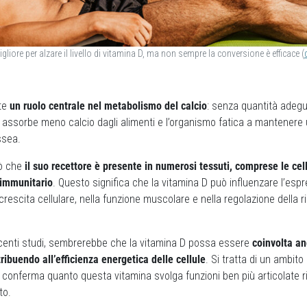
igliore per alzare il livello di vitamina D, ma non sempre la conversione è efficace (
ste
un ruolo centrale nel metabolismo del calcio
: senza quantità adegu
no assorbe meno calcio dagli alimenti e l’organismo fatica a mantenere
ssea.
ò che
il suo recettore è presente in numerosi tessuti, comprese le cel
 immunitario
. Questo significa che la vitamina D può influenzare l’espr
 crescita cellulare, nella funzione muscolare e nella regolazione della 
ecenti studi, sembrerebbe che la vitamina D possa essere
coinvolta an
ribuendo all’efficienza energetica delle cellule
. Si tratta di un ambito
conferma quanto questa vitamina svolga funzioni ben più articolate r
to.