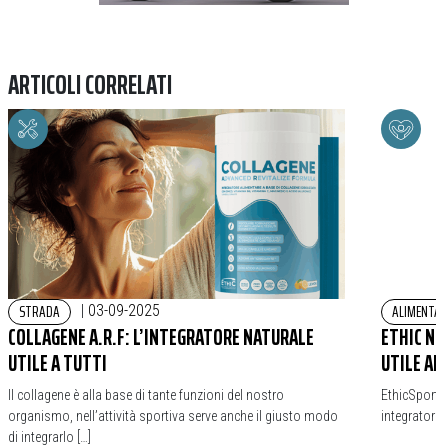
ARTICOLI CORRELATI
STRADA
ALIMENTAZ
|
03-09-2025
COLLAGENE A.R.F: L’INTEGRATORE NATURALE
ETHIC NU
UTILE A TUTTI
UTILE AN
Il collagene è alla base di tante funzioni del nostro
EthicSport C
organismo, nell’attività sportiva serve anche il giusto modo
integratore 
di integrarlo […]