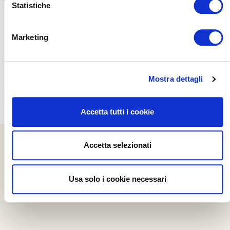
Statistiche
Marketing
Mostra dettagli
Navigazione degli articoli
Prev
1
2
3
4
5
…
27
Next
Accetta tutti i cookie
Accetta selezionati
Usa solo i cookie necessari