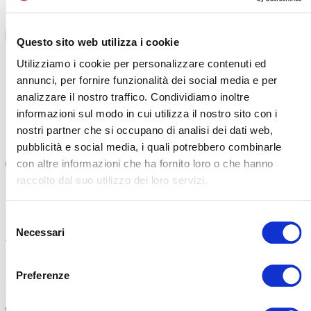
LEGGI TUTTI GLI ARTICOLI
Questo sito web utilizza i cookie
Utilizziamo i cookie per personalizzare contenuti ed
annunci, per fornire funzionalità dei social media e per
analizzare il nostro traffico. Condividiamo inoltre
informazioni sul modo in cui utilizza il nostro sito con i
nostri partner che si occupano di analisi dei dati web,
pubblicità e social media, i quali potrebbero combinarle
ALIMENTAZIONE
|
ALIMENTAZION
con altre informazioni che ha fornito loro o che hanno
28-03-2026
raccolto dal suo utilizzo dei loro servizi.
CRAMPI INTESTINALI E SPORT: LA SOMMA DI
RIEMPIRE 
ERRORI DIVERSI
AL POSTO
Selezione
Idratazione. Troppe fibre prima di fare sport. Allenamento
La disposizio
Necessari
del
troppo spinto a digiuno. Stress. I crampi intestinali per lo
Ciascuna zona
consenso
sportivo derivano da fattori diversi […]
conoscerle d
Preferenze
#SALUTE
#CRAMPI
#INTESTINO
#FRIGORIFER