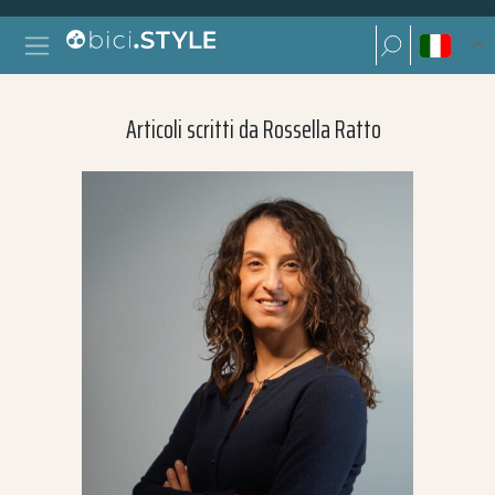
Vai al contenuto
Ricerca per:
Navigazione principale
Ricerca per:
Articoli scritti da Rossella Ratto