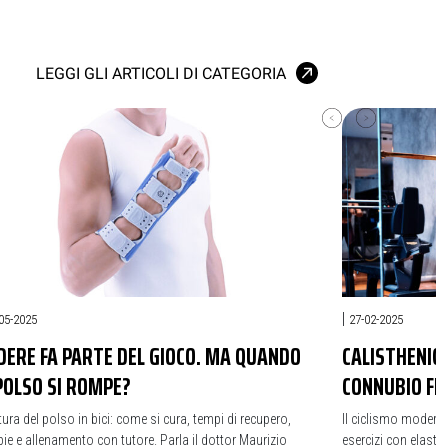
LEGGI GLI ARTICOLI DI CATEGORIA
|
05-2025
27-02-2025
DERE FA PARTE DEL GIOCO. MA QUANDO
CALISTHENICS
 POLSO SI ROMPE?
CONNUBIO FR
tura del polso in bici: come si cura, tempi di recupero,
Il ciclismo moderno
pie e allenamento con tutore. Parla il dottor Maurizio
esercizi con elastic