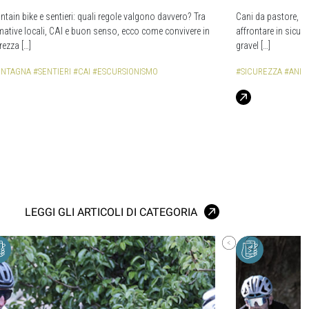
tain bike e sentieri: quali regole valgono davvero? Tra
Cani da pastore, cin
ative locali, CAI e buon senso, ecco come convivere in
affrontare in sicure
rezza […]
gravel […]
NTAGNA
#SENTIERI
#CAI
#ESCURSIONISMO
#SICUREZZA
#ANIM
LEGGI GLI ARTICOLI DI CATEGORIA