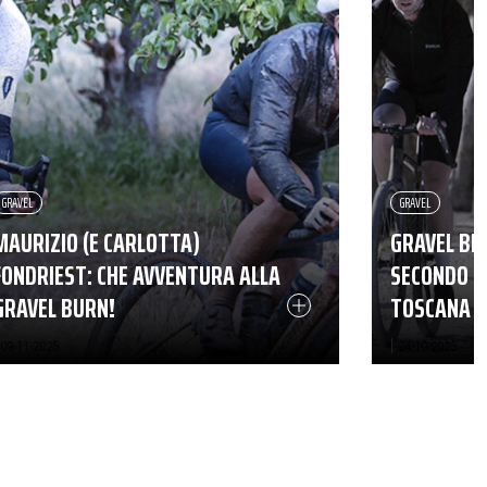
de Ville
GRAVEL
GRAVEL
MAURIZIO (E CARLOTTA)
GRAVEL BEY
FONDRIEST: CHE AVVENTURA ALLA
SECONDO B
GRAVEL BURN!
TOSCANA
|
09-11-2025
24-10-2025