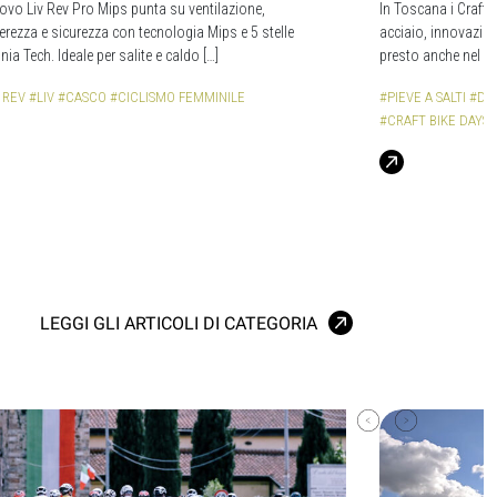
uovo Liv Rev Pro Mips punta su ventilazione,
In Toscana i Craft Bi
erezza e sicurezza con tecnologia Mips e 5 stelle
acciaio, innovazion
inia Tech. Ideale per salite e caldo […]
presto anche nel m
 REV
#LIV
#CASCO
#CICLISMO FEMMINILE
#PIEVE A SALTI
#DT 
#CRAFT BIKE DAYS I
LEGGI GLI ARTICOLI DI CATEGORIA