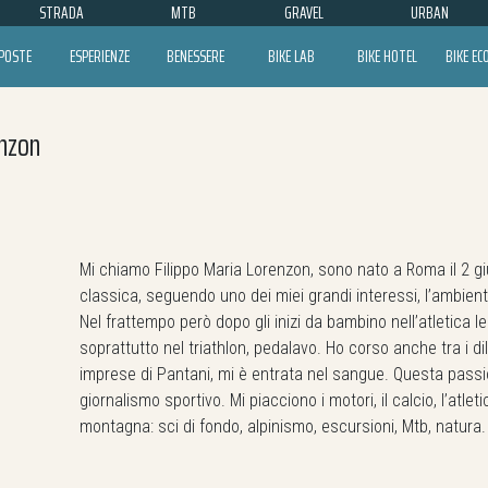
STRADA
MTB
GRAVEL
URBAN
POSTE
ESPERIENZE
BENESSERE
BIKE LAB
BIKE HOTEL
BIKE E
enzon
Mi chiamo Filippo Maria Lorenzon, sono nato a Roma il 2 g
classica, seguendo uno dei miei grandi interessi, l’ambient
Nel frattempo però dopo gli inizi da bambino nell’atletica 
soprattutto nel triathlon, pedalavo. Ho corso anche tra i dile
imprese di Pantani, mi è entrata nel sangue. Questa passi
giornalismo sportivo. Mi piacciono i motori, il calcio, l’atlet
montagna: sci di fondo, alpinismo, escursioni, Mtb, natura.