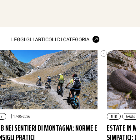
LEGGI GLI ARTICOLI DI CATEGORIA
TB
|
MTB
GRAVEL
17-06-2026
B NEI SENTIERI DI MONTAGNA: NORME E
ESTATE IN MT
NSIGLI PRATICI
SIMPATICI: C