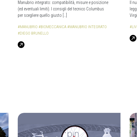
Manubrio integrato: compatibilità, misure e posizione
Il n
(ed eventuali limiti). I consigli del tecnico Columbus
legg
per scegliere quello giusto […]
Virg
#MANUBRIO
#BIOMECCANICA
#MANUBRIO INTEGRATO
#LIV
#DIEGO BRUNELLO