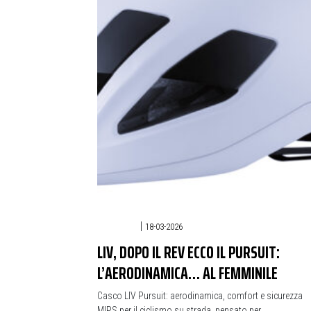
STRADA
|
18-03-2026
LIV, DOPO IL REV ECCO IL PURSUIT:
L’AERODINAMICA… AL FEMMINILE
Casco LIV Pursuit: aerodinamica, comfort e sicurezza
MIPS per il ciclismo su strada, pensato per