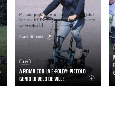
E’ urbana, pieghevole e su misura: abbiamo testato la
Velo de Ville E-Foldy a Roma tra metro e traffico, ecco
com’è andata […]
from A Roma con la E-Foldy: piccolo genio di Velo 
Guarda itinerario
URBAN
|
11-11-2025
A ROMA CON LA E-FOLDY: PICCOLO
GENIO DI VELO DE VILLE
|