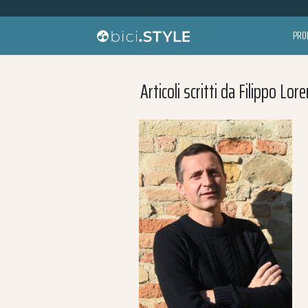
Vai al contenuto
PRO
Navigazione principale
Ricerca per:
Articoli scritti da Filippo Lor